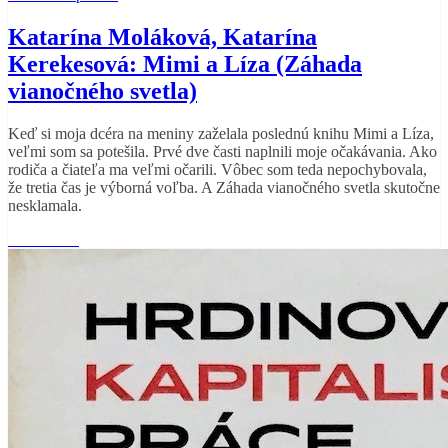
Katarína Moláková, Katarína
Kerekesová: Mimi a Líza (Záhada
vianočného svetla)
Keď si moja dcéra na meniny zaželala poslednú knihu Mimi a Líza,
veľmi som sa potešila. Prvé dve časti naplnili moje očakávania. Ako
rodiča a čiateľa ma veľmi očarili. Vôbec som teda nepochybovala,
že tretia čas je výborná voľba. A Záhada vianočného svetla skutočne
nesklamala.
Read More