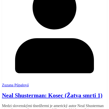
Zuzana Púpalová
Neal Shusterman: Kosec (Žatva smrti 1)
Medzi slovenskými tínedžermi je americký autor Neal Shusterman