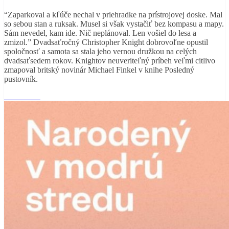
“Zaparkoval a kľúče nechal v priehradke na prístrojovej doske. Mal
so sebou stan a ruksak. Musel si však vystačiť bez kompasu a mapy.
Sám nevedel, kam ide. Nič neplánoval. Len vošiel do lesa a
zmizol.” Dvadsaťročný Christopher Knight dobrovoľne opustil
spoločnosť a samota sa stala jeho vernou družkou na celých
dvadsaťsedem rokov. Knightov neuveriteľný príbeh veľmi citlivo
zmapoval britský novinár Michael Finkel v knihe Posledný
pustovník.
Read More