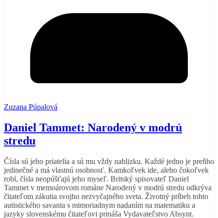
Zuzana Púpalová
Daniel Tammet: Narodený v modrú
stredu
Čísla sú jeho priatelia a sú mu vždy nablizku. Každé jedno je preňho
jedinečné a má vlastnú osobnosť. Kamkoľvek ide, alebo čokoľvek
robí, čísla neopúšťajú jeho myseľ. Britský spisovateľ Daniel
Tammet v memoárovom románe Narodený v modrú stredu odkrýva
čitateľom zákutia svojho nezvyčajného sveta. Životný príbeh tohto
autistického savanta s mimoriadnym nadaním na matematiku a
jazyky slovenskému čitateľovi prináša Vydavateľstvo Absynt.