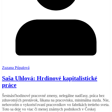
Zuzana Púpalová
Saša Uhlová: Hrdinové kapitalistické
práce
Šestnásťhodinové pracovné zmeny, nelegálne nadčasy, práca bez
zdravotných prestávok, šikana na pracovisku, minimálna mzda. Nie,
nehovorím o vykorisťovaní pracovníkov vo fabrikách tretieho sveta.
Toto sa deje vo viac či menej známych podnikoch v Českej