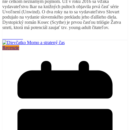
nie celkom neznámym pojmom. Už v roku 2016 sa vďaka
vydavateľstvu Ikar na knižných pultoch objavila prvá časť série
Uvoľnení (Unwind). O dva roky na to sa vydavateľstvo Slovart
podujalo na vydanie slovenského prekladu jeho ďalšieho diela.
Dystopický román Kosec (Scythe) je prvou časťou trilógie Žatva
smrti, ktorá má potenciál zaujať tzv. young-adult čitateľov.
Read More
Recenzie