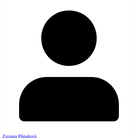
Zuzana Púpalová