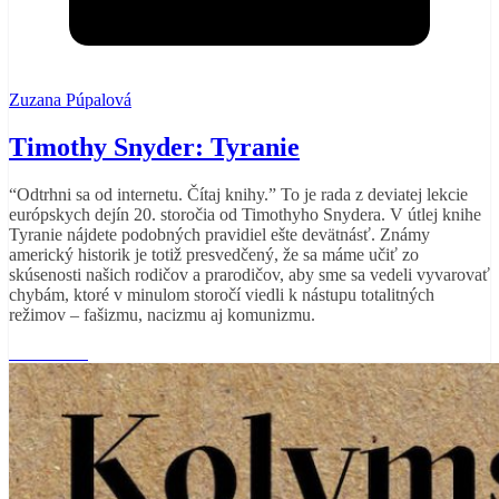
Zuzana Púpalová
Timothy Snyder: Tyranie
“Odtrhni sa od internetu. Čítaj knihy.” To je rada z deviatej lekcie
európskych dejín 20. storočia od Timothyho Snydera. V útlej knihe
Tyranie nájdete podobných pravidiel ešte devätnásť. Známy
americký historik je totiž presvedčený, že sa máme učiť zo
skúsenosti našich rodičov a prarodičov, aby sme sa vedeli vyvarovať
chybám, ktoré v minulom storočí viedli k nástupu totalitných
režimov – fašizmu, nacizmu aj komunizmu.
Read More