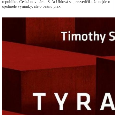
republike. Česká novinárka Saša Uhlová sa presvedčila, že nejde o
ojedinelé výnimky, ale o bežnú prax.
Read More