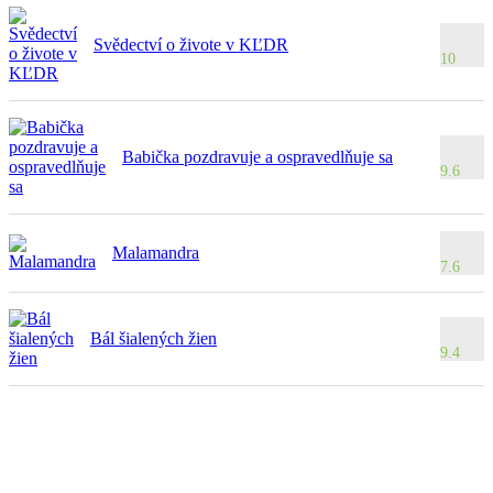
Svědectví o živote v KĽDR
10
Babička pozdravuje a ospravedlňuje sa
9.6
Malamandra
7.6
Bál šialených žien
9.4