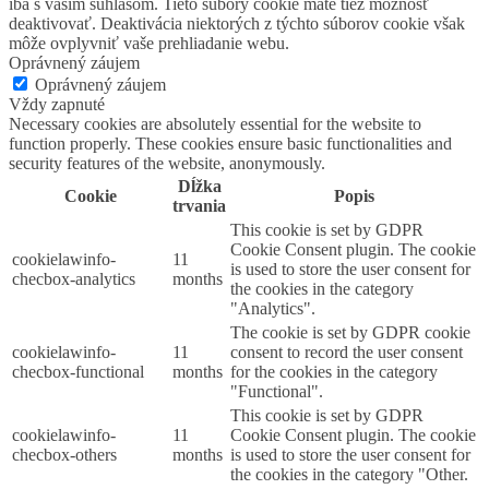
iba s vašim súhlasom. Tieto súbory cookie máte tiež možnosť
deaktivovať. Deaktivácia niektorých z týchto súborov cookie však
môže ovplyvniť vaše prehliadanie webu.
Oprávnený záujem
Oprávnený záujem
Vždy zapnuté
Necessary cookies are absolutely essential for the website to
function properly. These cookies ensure basic functionalities and
security features of the website, anonymously.
Dĺžka
Cookie
Popis
trvania
This cookie is set by GDPR
Cookie Consent plugin. The cookie
cookielawinfo-
11
is used to store the user consent for
checbox-analytics
months
the cookies in the category
"Analytics".
The cookie is set by GDPR cookie
cookielawinfo-
11
consent to record the user consent
checbox-functional
months
for the cookies in the category
"Functional".
This cookie is set by GDPR
cookielawinfo-
11
Cookie Consent plugin. The cookie
checbox-others
months
is used to store the user consent for
the cookies in the category "Other.