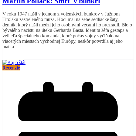
Martin Pollack: Smrť v bunkri
V roku 1947 našli v jednom z vojenských bunkrov v Južnom
Tirolsku zastreleného muža. Hoci mal na sebe sedliacke šaty,
denník, ktorý našli medzi jeho osobnými vecami ho prezradil. Išlo o
bývalého nacistu na úteku Gerharda Basta. Identitu šéfa gestapa a
veliteľa špeciálneho komanda, ktoré počas vojny vyčíňalo na
viacerých miestach východnej Európy, neskôr potvrdila aj jeho
matka.
Read More
Recenzie