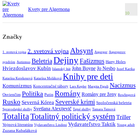
Kvety pre Algernona
10
Značky
Absynt
2. svetová vojna
1. svetová vojna
Asperger
Aspergerov
Dejiny
Beletria
Fašizmus
Harry Holes
syndróm
Autizmus
Hviezdoslavov Kubín
John Boyne
Jo Nesbo
Islamský štát
Jozef Karika
Knihy pre deti
Katarína Kerekesová
Katarína Moláková
Nacizmus
Komunizmus
Koncentračné tábory
Lars Kepler
Margita Figuli
Romány
Politika
Romány pre ženy
Osvienčim
Putin
Rowlingová
Rusko
Severské krimi
Severná Kórea
Spoločenská beletria
Svetlana Alexijevič
Spravodajské služby
Tajné služby
Tamara Tainová
Totalita
Totalitný politický systém
Triller
Vydavateľstvo Taktik
Vojnová literatúra
Vydavateľstvo Lindeni
Young adult
Zuzana Kubašáková