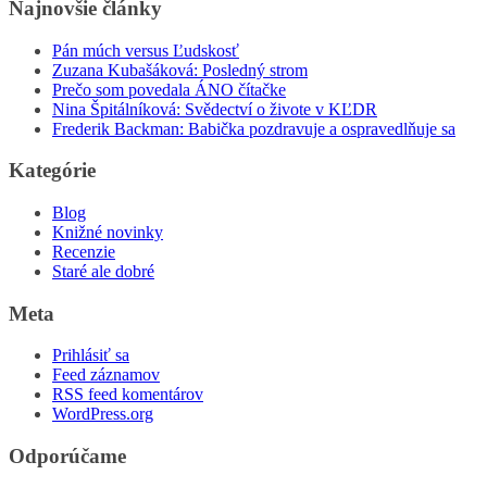
Najnovšie články
Pán múch versus Ľudskosť
Zuzana Kubašáková: Posledný strom
Prečo som povedala ÁNO čítačke
Nina Špitálníková: Svědectví o živote v KĽDR
Frederik Backman: Babička pozdravuje a ospravedlňuje sa
Kategórie
Blog
Knižné novinky
Recenzie
Staré ale dobré
Meta
Prihlásiť sa
Feed záznamov
RSS feed komentárov
WordPress.org
Odporúčame