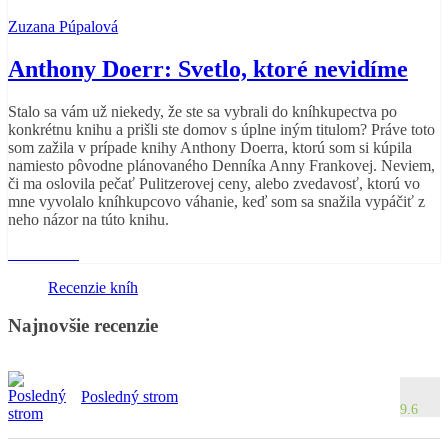
Zuzana Púpalová
Anthony Doerr: Svetlo, ktoré nevidíme
Stalo sa vám už niekedy, že ste sa vybrali do kníhkupectva po
konkrétnu knihu a prišli ste domov s úplne iným titulom? Práve toto
som zažila v prípade knihy Anthony Doerra, ktorú som si kúpila
namiesto pôvodne plánovaného Denníka Anny Frankovej. Neviem,
či ma oslovila pečať Pulitzerovej ceny, alebo zvedavosť, ktorú vo
mne vyvolalo kníhkupcovo váhanie, keď som sa snažila vypáčiť z
neho názor na túto knihu.
Read More
Recenzie kníh
Najnovšie recenzie
Posledný strom
9.6