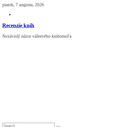
Skip
piatok, 7 augusta, 2026
to
content
Recenzie kníh
Nezávislý názor vášnivého knihomoľa