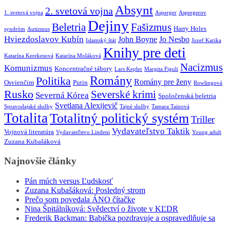
Absynt
2. svetová vojna
1. svetová vojna
Asperger
Aspergerov
Dejiny
Beletria
Fašizmus
Harry Holes
syndróm
Autizmus
Hviezdoslavov Kubín
John Boyne
Jo Nesbo
Islamský štát
Jozef Karika
Knihy pre deti
Katarína Kerekesová
Katarína Moláková
Nacizmus
Komunizmus
Koncentračné tábory
Lars Kepler
Margita Figuli
Romány
Politika
Romány pre ženy
Osvienčim
Putin
Rowlingová
Rusko
Severské krimi
Severná Kórea
Spoločenská beletria
Svetlana Alexijevič
Spravodajské služby
Tajné služby
Tamara Tainová
Totalita
Totalitný politický systém
Triller
Vydavateľstvo Taktik
Vojnová literatúra
Vydavateľstvo Lindeni
Young adult
Zuzana Kubašáková
Najnovšie články
Pán múch versus Ľudskosť
Zuzana Kubašáková: Posledný strom
Prečo som povedala ÁNO čítačke
Nina Špitálníková: Svědectví o živote v KĽDR
Frederik Backman: Babička pozdravuje a ospravedlňuje sa