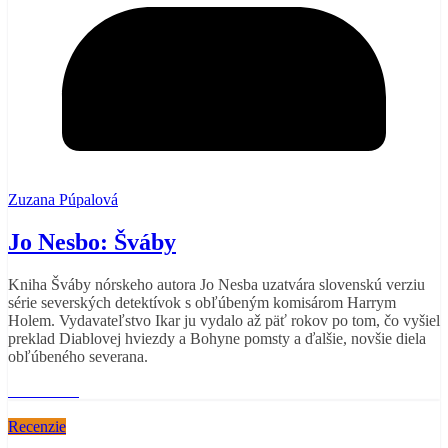
Zuzana Púpalová
Jo Nesbo: Šváby
Kniha Šváby nórskeho autora Jo Nesba uzatvára slovenskú verziu
série severských detektívok s obľúbeným komisárom Harrym
Holem. Vydavateľstvo Ikar ju vydalo až päť rokov po tom, čo vyšiel
preklad Diablovej hviezdy a Bohyne pomsty a ďalšie, novšie diela
obľúbeného severana.
Read More
Recenzie