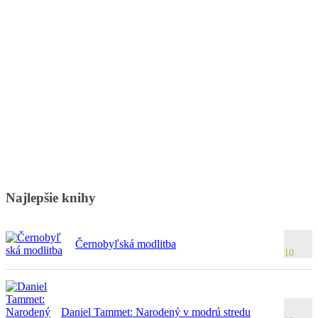
Najlepšie knihy
Černobyľská modlitba
10
Daniel Tammet: Narodený v modrú stredu