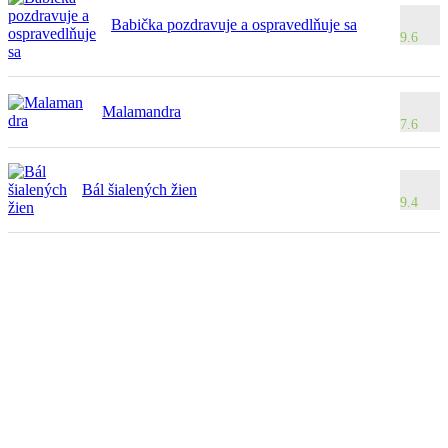
Babička pozdravuje a ospravedlňuje sa
9.6
Malamandra
7.6
Bál šialených žien
9.4