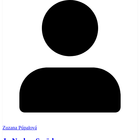
Zuzana Púpalová