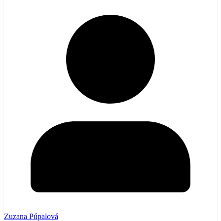
Zuzana Púpalová