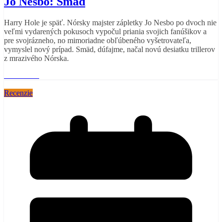
Jo Nesbo: Smäd
Harry Hole je späť. Nórsky majster zápletky Jo Nesbo po dvoch nie
veľmi vydarených pokusoch vypočul priania svojich fanúšikov a
pre svojrázneho, no mimoriadne obľúbeného vyšetrovateľa,
vymyslel nový prípad. Smäd, dúfajme, načal novú desiatku trillerov
z mrazivého Nórska.
Read More
Recenzie