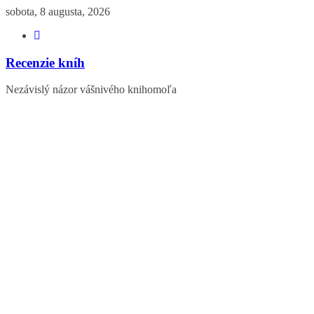
Skip
sobota, 8 augusta, 2026
to
content
Recenzie kníh
Nezávislý názor vášnivého knihomoľa