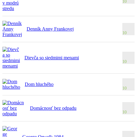
10
Denník Anny Frankovej
10
Dievča so siedmimi menami
10
Dom hluchého
10
Domácnosť bez odpadu
10
George Orwell: 1984