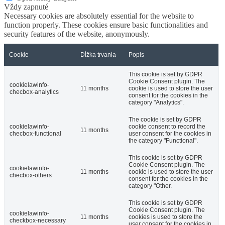
Vždy zapnuté
Necessary cookies are absolutely essential for the website to
function properly. These cookies ensure basic functionalities and
security features of the website, anonymously.
Cookie
Dĺžka trvania
Popis
This cookie is set by GDPR
Cookie Consent plugin. The
cookielawinfo-
11 months
cookie is used to store the user
checbox-analytics
consent for the cookies in the
category "Analytics".
The cookie is set by GDPR
cookielawinfo-
cookie consent to record the
11 months
checbox-functional
user consent for the cookies in
the category "Functional".
This cookie is set by GDPR
Cookie Consent plugin. The
cookielawinfo-
11 months
cookie is used to store the user
checbox-others
consent for the cookies in the
category "Other.
This cookie is set by GDPR
Cookie Consent plugin. The
cookielawinfo-
11 months
cookies is used to store the
checkbox-necessary
user consent for the cookies in