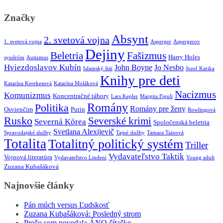
Značky
Absynt
2. svetová vojna
1. svetová vojna
Asperger
Aspergerov
Dejiny
Beletria
Fašizmus
Harry Holes
syndróm
Autizmus
Hviezdoslavov Kubín
John Boyne
Jo Nesbo
Islamský štát
Jozef Karika
Knihy pre deti
Katarína Kerekesová
Katarína Moláková
Nacizmus
Komunizmus
Koncentračné tábory
Lars Kepler
Margita Figuli
Romány
Politika
Romány pre ženy
Osvienčim
Putin
Rowlingová
Rusko
Severské krimi
Severná Kórea
Spoločenská beletria
Svetlana Alexijevič
Spravodajské služby
Tajné služby
Tamara Tainová
Totalita
Totalitný politický systém
Triller
Vydavateľstvo Taktik
Vojnová literatúra
Vydavateľstvo Lindeni
Young adult
Zuzana Kubašáková
Najnovšie články
Pán múch versus Ľudskosť
Zuzana Kubašáková: Posledný strom
Prečo som povedala ÁNO čítačke