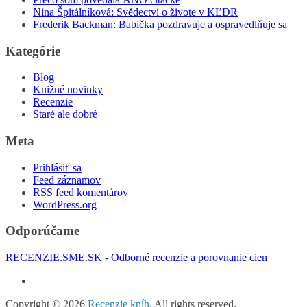
Nina Špitálníková: Svědectví o živote v KĽDR
Frederik Backman: Babička pozdravuje a ospravedlňuje sa
Kategórie
Blog
Knižné novinky
Recenzie
Staré ale dobré
Meta
Prihlásiť sa
Feed záznamov
RSS feed komentárov
WordPress.org
Odporúčame
RECENZIE.SME.SK - Odborné recenzie a porovnanie cien
Copyright © 2026
Recenzie kníh
. All rights reserved.