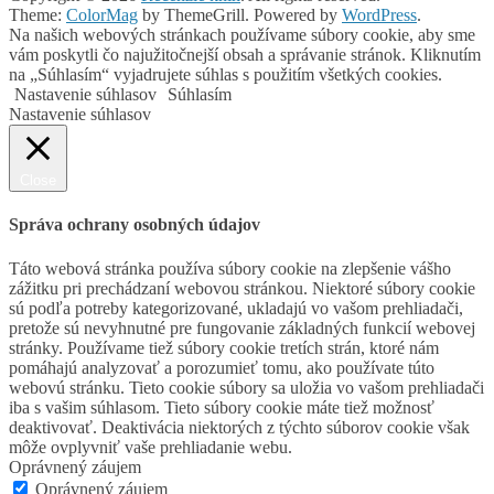
Theme:
ColorMag
by ThemeGrill. Powered by
WordPress
.
Na našich webových stránkach používame súbory cookie, aby sme
vám poskytli čo najužitočnejší obsah a správanie stránok. Kliknutím
na „Súhlasím“ vyjadrujete súhlas s použitím všetkých cookies.
Nastavenie súhlasov
Súhlasím
Nastavenie súhlasov
Close
Správa ochrany osobných údajov
Táto webová stránka používa súbory cookie na zlepšenie vášho
zážitku pri prechádzaní webovou stránkou. Niektoré súbory cookie
sú podľa potreby kategorizované, ukladajú vo vašom prehliadači,
pretože sú nevyhnutné pre fungovanie základných funkcií webovej
stránky. Používame tiež súbory cookie tretích strán, ktoré nám
pomáhajú analyzovať a porozumieť tomu, ako používate túto
webovú stránku. Tieto cookie súbory sa uložia vo vašom prehliadači
iba s vašim súhlasom. Tieto súbory cookie máte tiež možnosť
deaktivovať. Deaktivácia niektorých z týchto súborov cookie však
môže ovplyvniť vaše prehliadanie webu.
Oprávnený záujem
Oprávnený záujem