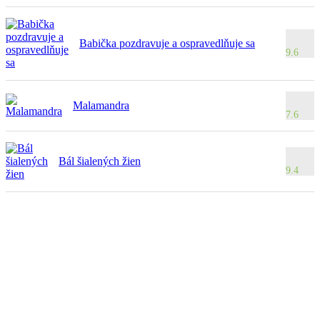
Babička pozdravuje a ospravedlňuje sa
9.6
Malamandra
7.6
Bál šialených žien
9.4