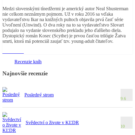
Medzi slovenskými tínedžermi je americký autor Neal Shusterman
nie celkom neznámym pojmom. Už v roku 2016 sa vďaka
vydavateľstvu Ikar na knižných pultoch objavila prvá časť série
Uvoľnení (Unwind). O dva roky na to sa vydavateľstvo Slovart
podujalo na vydanie slovenského prekladu jeho ďalšieho diela.
Dystopický román Kosec (Scythe) je prvou časťou trilógie Žatva
smrti, ktorá má potenciál zaujať tzv. young-adult čitateľov.
Read More
Recenzie kníh
Najnovšie recenzie
Posledný strom
9.6
Svědectví o živote v KĽDR
10