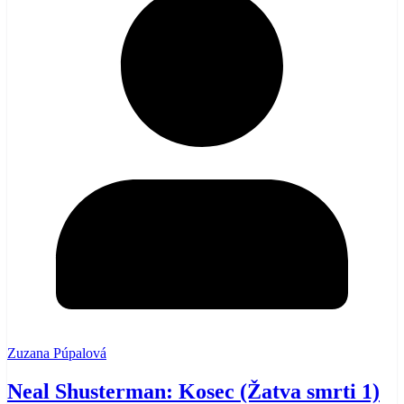
Zuzana Púpalová
Neal Shusterman: Kosec (Žatva smrti 1)