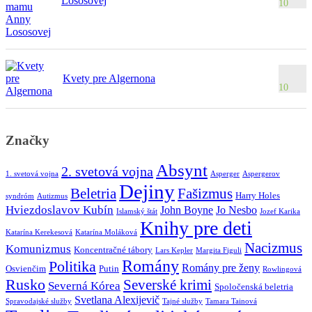
Lososovej
10
Kvety pre Algernona
10
Značky
Absynt
2. svetová vojna
1. svetová vojna
Asperger
Aspergerov
Dejiny
Beletria
Fašizmus
Harry Holes
syndróm
Autizmus
Hviezdoslavov Kubín
John Boyne
Jo Nesbo
Islamský štát
Jozef Karika
Knihy pre deti
Katarína Kerekesová
Katarína Moláková
Nacizmus
Komunizmus
Koncentračné tábory
Lars Kepler
Margita Figuli
Romány
Politika
Romány pre ženy
Osvienčim
Putin
Rowlingová
Rusko
Severské krimi
Severná Kórea
Spoločenská beletria
Svetlana Alexijevič
Spravodajské služby
Tajné služby
Tamara Tainová