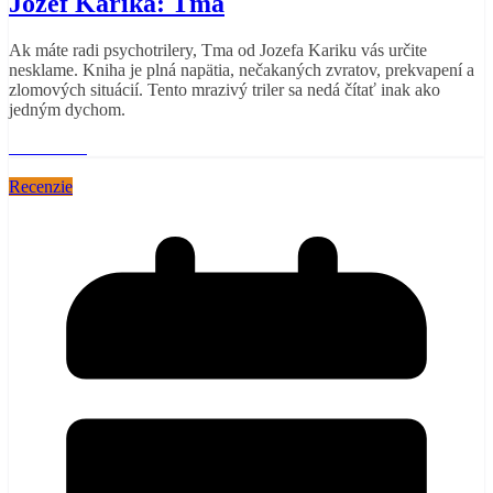
Jozef Karika: Tma
Ak máte radi psychotrilery, Tma od Jozefa Kariku vás určite
nesklame. Kniha je plná napätia, nečakaných zvratov, prekvapení a
zlomových situácií. Tento mrazivý triler sa nedá čítať inak ako
jedným dychom.
Read More
Recenzie