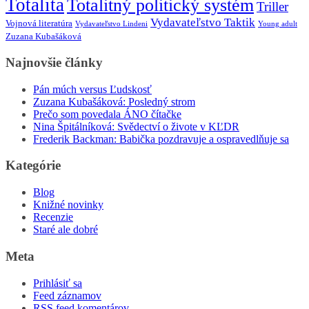
Totalita
Totalitný politický systém
Triller
Vydavateľstvo Taktik
Vojnová literatúra
Vydavateľstvo Lindeni
Young adult
Zuzana Kubašáková
Najnovšie články
Pán múch versus Ľudskosť
Zuzana Kubašáková: Posledný strom
Prečo som povedala ÁNO čítačke
Nina Špitálníková: Svědectví o živote v KĽDR
Frederik Backman: Babička pozdravuje a ospravedlňuje sa
Kategórie
Blog
Knižné novinky
Recenzie
Staré ale dobré
Meta
Prihlásiť sa
Feed záznamov
RSS feed komentárov