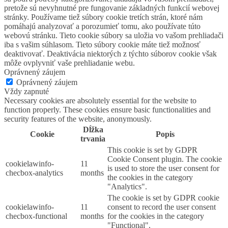
pretože sú nevyhnutné pre fungovanie základných funkcií webovej
stránky. Používame tiež súbory cookie tretích strán, ktoré nám
pomáhajú analyzovať a porozumieť tomu, ako používate túto
webovú stránku. Tieto cookie súbory sa uložia vo vašom prehliadači
iba s vašim súhlasom. Tieto súbory cookie máte tiež možnosť
deaktivovať. Deaktivácia niektorých z týchto súborov cookie však
môže ovplyvniť vaše prehliadanie webu.
Oprávnený záujem
Oprávnený záujem
Vždy zapnuté
Necessary cookies are absolutely essential for the website to
function properly. These cookies ensure basic functionalities and
security features of the website, anonymously.
Dĺžka
Cookie
Popis
trvania
This cookie is set by GDPR
Cookie Consent plugin. The cookie
cookielawinfo-
11
is used to store the user consent for
checbox-analytics
months
the cookies in the category
"Analytics".
The cookie is set by GDPR cookie
cookielawinfo-
11
consent to record the user consent
checbox-functional
months
for the cookies in the category
"Functional".