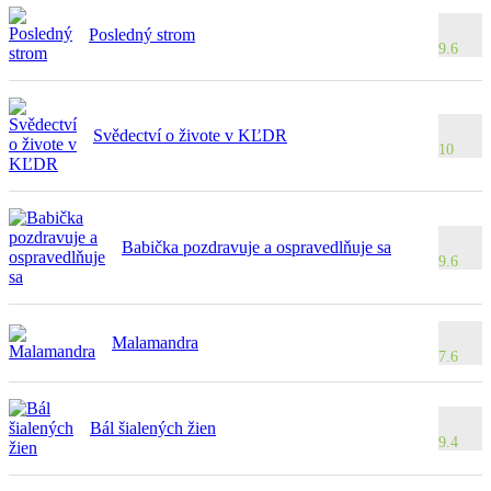
Posledný strom
9.6
Svědectví o živote v KĽDR
10
Babička pozdravuje a ospravedlňuje sa
9.6
Malamandra
7.6
Bál šialených žien
9.4