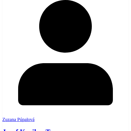
Zuzana Púpalová