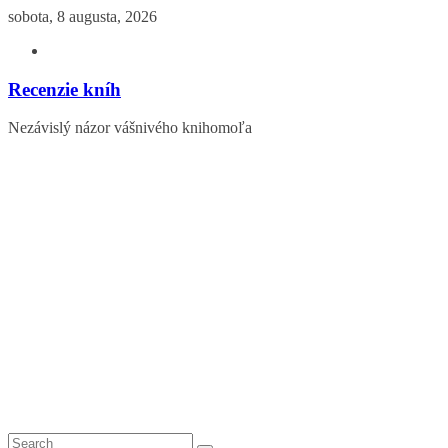
Skip
sobota, 8 augusta, 2026
to
content
Recenzie kníh
Nezávislý názor vášnivého knihomoľa