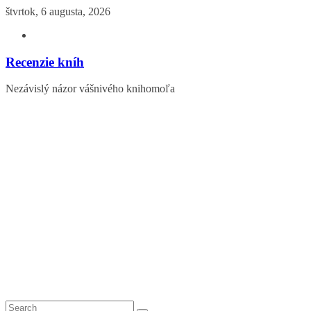
Skip
štvrtok, 6 augusta, 2026
to
content
Recenzie kníh
Nezávislý názor vášnivého knihomoľa