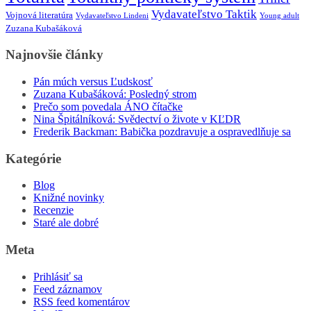
Vydavateľstvo Taktik
Vojnová literatúra
Vydavateľstvo Lindeni
Young adult
Zuzana Kubašáková
Najnovšie články
Pán múch versus Ľudskosť
Zuzana Kubašáková: Posledný strom
Prečo som povedala ÁNO čítačke
Nina Špitálníková: Svědectví o živote v KĽDR
Frederik Backman: Babička pozdravuje a ospravedlňuje sa
Kategórie
Blog
Knižné novinky
Recenzie
Staré ale dobré
Meta
Prihlásiť sa
Feed záznamov
RSS feed komentárov