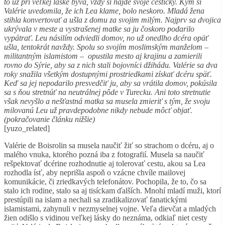
to už pri veľkej láske býva, vždy si nájde svoje cestičky. Kým si
Valérie uvedomila, že ich Lea klame, bolo neskoro. Mladá žena
stihla konvertovať a ušla z domu za svojim milým. Najprv sa dvojica
ukrývala v meste a vystrašenej matke sa ju čoskoro podarilo
vypátrať. Leu násilím odviedli domov, no už onedlho dcéra opäť
ušla, tentokrát navždy. Spolu so svojím moslimským manželom –
militantným islamistom – opustila mesto aj krajinu a zamierili
rovno do Sýrie, aby sa z nich stali bojovníci džihádu. Valérie sa dva
roky snažila všetkým dostupnými prostriedkami získať dcéru späť.
Keď sa jej nepodarilo presvedčiť ju, aby sa vrátila domov, pokúsila
sa s ňou stretnúť na neutrálnej pôde v Turecku. Ani toto stretnutie
však nevyšlo a nešťastná matka sa musela zmieriť s tým, že svoju
milovanú Leu už pravdepodobne nikdy nebude môcť objať.
(pokračovanie článku nižšie)
[yuzo_related]
Valérie de Boisrolin sa musela naučiť žiť so strachom o dcéru, aj o
malého vnuka, ktorého pozná iba z fotografií. Musela sa naučiť
rešpektovať dcérine rozhodnutie aj tolerovať cestu, akou sa Lea
rozhodla ísť, aby neprišla aspoň o vzácne chvíle mailovej
komunikácie, či zriedkavých telefonátov. Pochopila, že to, čo sa
stalo ich rodine, stalo sa aj tisíckam ďalších. Mnohí mladí muži, ktorí
prestúpili na islam a nechali sa zradikalizovať fanatickými
islamistami, zahynuli v nezmyselnej vojne. Veľa dievčat a mladých
žien odišlo s vidinou veľkej lásky do neznáma, odkiaľ niet cesty