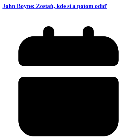
John Boyne: Zostaň, kde si a potom odíď