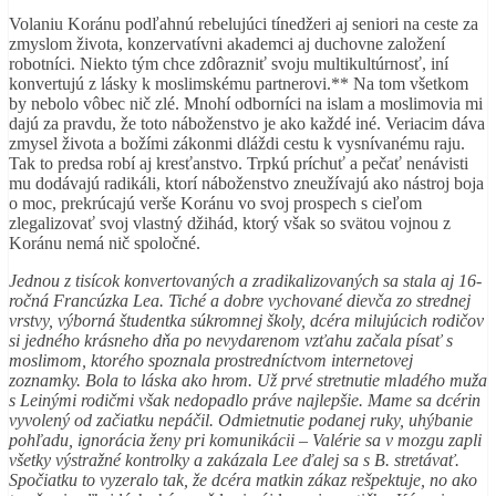
Volaniu Koránu podľahnú rebelujúci tínedžeri aj seniori na ceste za
zmyslom života, konzervatívni akademci aj duchovne založení
robotníci. Niekto tým chce zdôrazniť svoju multikultúrnosť, iní
konvertujú z lásky k moslimskému partnerovi.** Na tom všetkom
by nebolo vôbec nič zlé. Mnohí odborníci na islam a moslimovia mi
dajú za pravdu, že toto náboženstvo je ako každé iné. Veriacim dáva
zmysel života a božími zákonmi dláždi cestu k vysnívanému raju.
Tak to predsa robí aj kresťanstvo. Trpkú príchuť a pečať nenávisti
mu dodávajú radikáli, ktorí náboženstvo zneužívajú ako nástroj boja
o moc, prekrúcajú verše Koránu vo svoj prospech s cieľom
zlegalizovať svoj vlastný džihád, ktorý však so svätou vojnou z
Koránu nemá nič spoločné.
Jednou z tisícok konvertovaných a zradikalizovaných sa stala aj 16-
ročná Francúzka Lea. Tiché a dobre vychované dievča zo strednej
vrstvy, výborná študentka súkromnej školy, dcéra milujúcich rodičov
si jedného krásneho dňa po nevydarenom vzťahu začala písať s
moslimom, ktorého spoznala prostredníctvom internetovej
zoznamky. Bola to láska ako hrom. Už prvé stretnutie mladého muža
s Leinými rodičmi však nedopadlo práve najlepšie. Mame sa dcérin
vyvolený od začiatku nepáčil. Odmietnutie podanej ruky, uhýbanie
pohľadu, ignorácia ženy pri komunikácii – Valérie sa v mozgu zapli
všetky výstražné kontrolky a zakázala Lee ďalej sa s B. stretávať.
Spočiatku to vyzeralo tak, že dcéra matkin zákaz rešpektuje, no ako