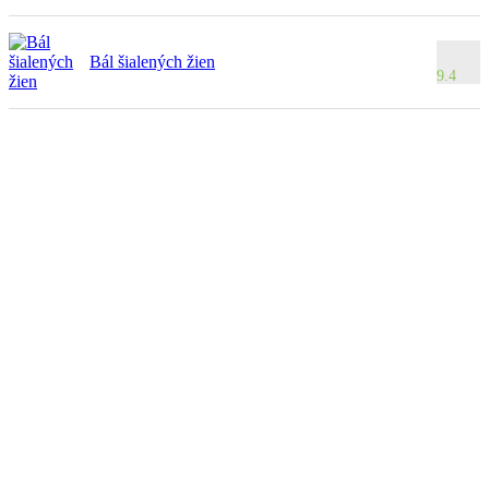
Bál šialených žien
9.4