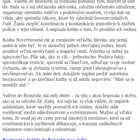
späť. Valérie de Boislorin sa rozhodla pomáhať tým, ktorým sa ešte
dá. Stala sa z nej občianska aktivistka, založila občianske združenie,
organizuje stretnutia rodičov s podobným osudom, vyvíja tlak na
vládu, aby sprísnila zákony, ktoré by zabránili únosom mladých
ľudí. Žiada zlepšiť koordináciu a komunikáciu jednotlivých zložiek
polície v tejto oblasti. A napísala knihu o tom, čo postihlo ich rodinu.
Kniha
Naverbovaná
nie je románom veľkého literáta, ani nemá
ambície ním byť. Je to skutočný príbeh obyčajnej rodiny, ktorú
postihol veľmi neobyčajný a tragický osud. Autorka sa nehrá na
spisovateľku. Píše tak, ako to cíti – jednoducho. Podáva fakty,
sprostredkuje emócie, spovedá sa čitateľom, odhaľuje svoje osobné
zlyhania, ale aj zlyhania systému, varuje pred ľahostajnosťou a
nevšímavosťou. Ak máte deti, dokážete naplno prežiť autorkinu
bezmocnosť a po prečítaní knihy si už nikdy nepoviete: “Mne sa to
nemôže stať.”
Valérie de Boisrolin má môj obdiv – za silu s akou bojovala o dcéru,
ako aj za odvahu žiť ďalej. Asi najviac si však vážim, že napriek
udalostiam, ktoré navždy poznačili ich rodinu, dokáže stále
rozlišovať medzi náboženstvom a extrémizmom. Možno aj vďaka
tomu, že osud jej do cesty privial mnohých moslimov, ktorí sa od
extrémistických myšlienok dištancujú, a konanie radikálnych
islamistov ostro kritizujú a odsudzujú.
Rozhovor s Valérie de Boisrolin (cca 2:26)