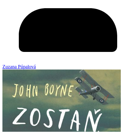
Zuzana Púpalová