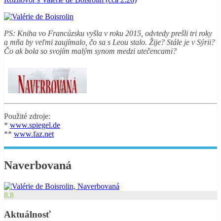
PS: Kniha vo Francúzsku vyšla v roku 2015, odvtedy prešli tri roky
a mňa by veľmi zaujímalo, čo sa s Leou stalo. Žije? Stále je v Sýrii?
Čo ak bola so svojím malým synom medzi utečencami?
Použité zdroje:
*
www.spiegel.de
**
www.faz.net
Naverbovaná
8.8
Aktuálnosť