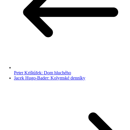
Peter Krištúfek: Dom hluchého
Jacek Hugo-Bader: Kolymské denníky