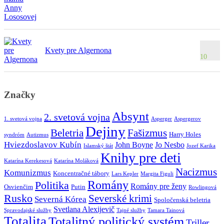
Kvety pre Algernona
10
Značky
Absynt
2. svetová vojna
1. svetová vojna
Asperger
Aspergerov
Dejiny
Beletria
Fašizmus
Harry Holes
syndróm
Autizmus
Hviezdoslavov Kubín
John Boyne
Jo Nesbo
Islamský štát
Jozef Karika
Knihy pre deti
Katarína Kerekesová
Katarína Moláková
Nacizmus
Komunizmus
Koncentračné tábory
Lars Kepler
Margita Figuli
Romány
Politika
Romány pre ženy
Osvienčim
Putin
Rowlingová
Rusko
Severské krimi
Severná Kórea
Spoločenská beletria
Svetlana Alexijevič
Spravodajské služby
Tajné služby
Tamara Tainová
Totalita
Totalitný politický systém
Triller