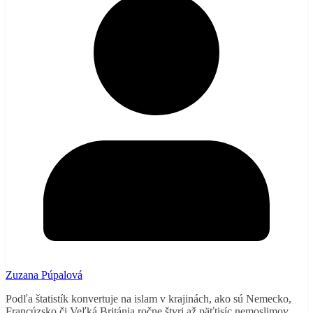
Zuzana Púpalová
Podľa štatistík konvertuje na islam v krajinách, ako sú Nemecko,
Francúzsko či Veľká Británia ročne štyri až päťtisíc nemoslimov.