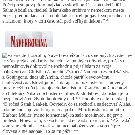
Počet prestupov pritom najviac vyskočil po 11. septembri 2001.
Salim Abdullah, riaditeľ Islamského archívu v nemeckom meste
Soest, predpokladá, že “mnohí takto chceli prejaviť svoju solidaritu
s islamom, ktorý v tom čase stál pod veľkým tlakom.” *
Podľa zozbieraných svedectiev
je však prejav solidarity iba jeden z mnohých dôvodov, prečo sa
nemoslimovia dobrovoľne rozhodnú prijať islam za svoje
náboženstvo. Christina Albrecht, 23-ročná študentka zverolekárstva
z Göttingenu, dnes už Amina, chcela patriť k svetovému
spoločenstvu. Oslovil ju prísľub raja a náboženstvom stanovený
presný režim dňa jej údajne dodáva istotu. 31-ročnému študentovi
architektúry Nilsovi Schusterovi, dnes Abdullahovi, dal islam jeho
bezplánovitému životu konkrétny cieľ.** Podobne na tom bola aj
40-ročná Sarah Lenkeit. Odvtedy, čo sa rozhodla nasledovať Alaha,
údajne pociťuje vnútorný mier a pokoj. Mníchovská maturantka
Barbara Müller (meno je zmenené) sa stala moslimkou najprv z
protestu. Hnevalo ju, že všetci neústavne islam kritizujú. “Až neskôr
som si uvedomila: Je to fascinujúce náboženstvo, stvorené pre
človeka a nie naopak. To sa mi páči.”**