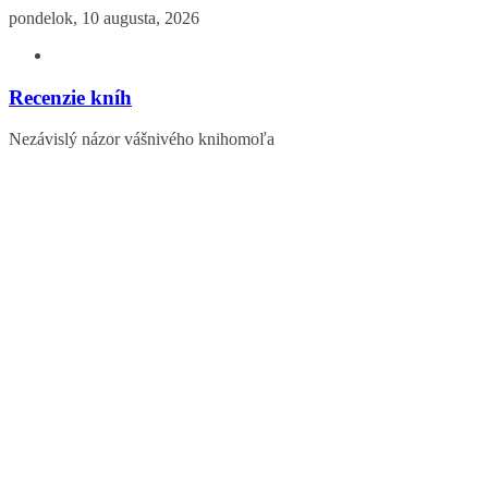
Skip
pondelok, 10 augusta, 2026
to
content
Recenzie kníh
Nezávislý názor vášnivého knihomoľa