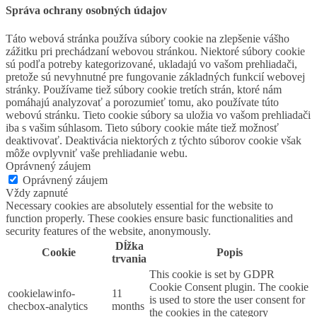
Správa ochrany osobných údajov
Táto webová stránka používa súbory cookie na zlepšenie vášho
zážitku pri prechádzaní webovou stránkou. Niektoré súbory cookie
sú podľa potreby kategorizované, ukladajú vo vašom prehliadači,
pretože sú nevyhnutné pre fungovanie základných funkcií webovej
stránky. Používame tiež súbory cookie tretích strán, ktoré nám
pomáhajú analyzovať a porozumieť tomu, ako používate túto
webovú stránku. Tieto cookie súbory sa uložia vo vašom prehliadači
iba s vašim súhlasom. Tieto súbory cookie máte tiež možnosť
deaktivovať. Deaktivácia niektorých z týchto súborov cookie však
môže ovplyvniť vaše prehliadanie webu.
Oprávnený záujem
Oprávnený záujem
Vždy zapnuté
Necessary cookies are absolutely essential for the website to
function properly. These cookies ensure basic functionalities and
security features of the website, anonymously.
Dĺžka
Cookie
Popis
trvania
This cookie is set by GDPR
Cookie Consent plugin. The cookie
cookielawinfo-
11
is used to store the user consent for
checbox-analytics
months
the cookies in the category