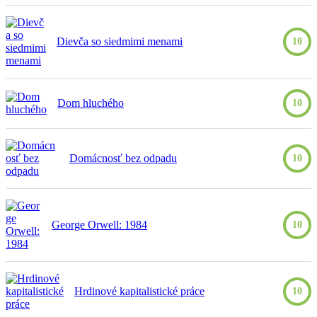
Dievča so siedmimi menami
10
Dom hluchého
10
Domácnosť bez odpadu
10
George Orwell: 1984
10
Hrdinové kapitalistické práce
10