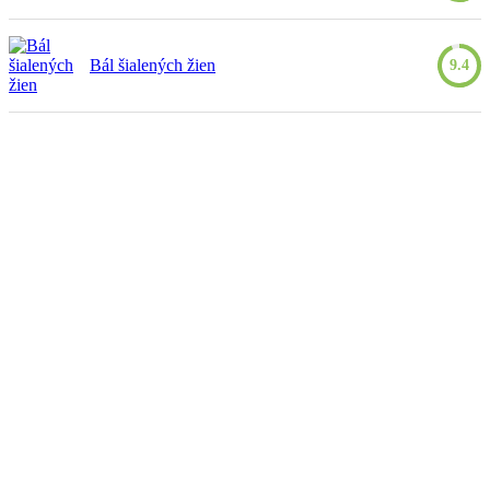
Bál šialených žien
9.4