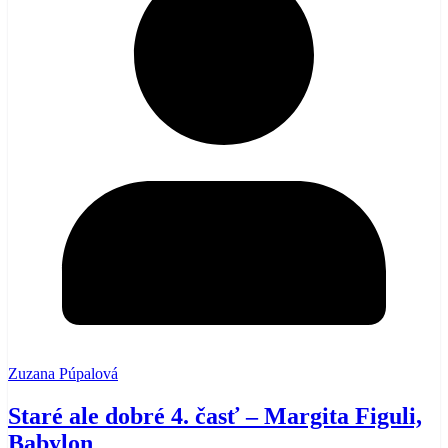
Zuzana Púpalová
Staré ale dobré 4. časť – Margita Figuli,
Babylon