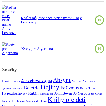
Keď si môj otec chcel vziať mamu Anny
10
Lososovej
Kvety pre Algernona
10
Značky
Absynt
2. svetová vojna
1. svetová vojna
Asperger
Aspergerov
Dejiny
Beletria
Fašizmus
Harry Holes
syndróm
Autizmus
Hviezdoslavov Kubín
John Boyne
Jo Nesbo
Islamský štát
Jozef Karika
Knihy pre deti
Katarína Kerekesová
Katarína Moláková