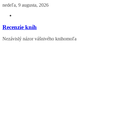
Skip
nedeľa, 9 augusta, 2026
to
content
Recenzie kníh
Nezávislý názor vášnivého knihomoľa