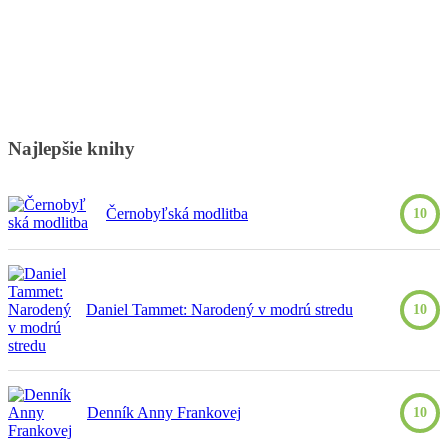
Najlepšie knihy
Černobyľská modlitba
10
Daniel Tammet: Narodený v modrú stredu
10
Denník Anny Frankovej
10