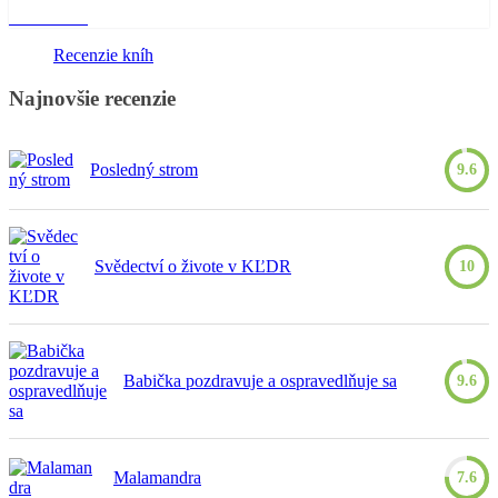
Read More
Recenzie kníh
Najnovšie recenzie
Posledný strom
9.6
Svědectví o živote v KĽDR
10
Babička pozdravuje a ospravedlňuje sa
9.6
Malamandra
7.6