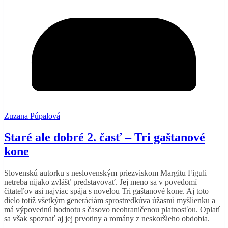
Zuzana Púpalová
Staré ale dobré 2. časť – Tri gaštanové
kone
Slovenskú autorku s neslovenským priezviskom Margitu Figuli
netreba nijako zvlášť predstavovať. Jej meno sa v povedomí
čitateľov asi najviac spája s novelou Tri gaštanové kone. Aj toto
dielo totiž všetkým generáciám sprostredkúva úžasnú myšlienku a
má výpovednú hodnotu s časovo neohraničenou platnosťou. Oplatí
sa však spoznať aj jej prvotiny a romány z neskoršieho obdobia.