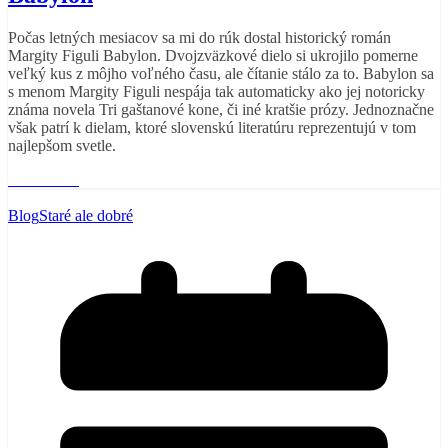
Počas letných mesiacov sa mi do rúk dostal historický román
Margity Figuli Babylon. Dvojzväzkové dielo si ukrojilo pomerne
veľký kus z môjho voľného času, ale čítanie stálo za to. Babylon sa
s menom Margity Figuli nespája tak automaticky ako jej notoricky
známa novela Tri gaštanové kone, či iné kratšie prózy. Jednoznačne
však patrí k dielam, ktoré slovenskú literatúru reprezentujú v tom
najlepšom svetle.
Read More
Blog
Staré ale dobré