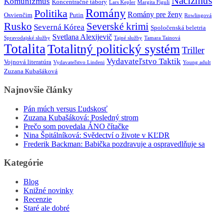
Nacizmus
Komunizmus
Koncentračné tábory
Lars Kepler
Margita Figuli
Romány
Politika
Romány pre ženy
Osvienčim
Putin
Rowlingová
Rusko
Severské krimi
Severná Kórea
Spoločenská beletria
Svetlana Alexijevič
Spravodajské služby
Tajné služby
Tamara Tainová
Totalita
Totalitný politický systém
Triller
Vydavateľstvo Taktik
Vojnová literatúra
Vydavateľstvo Lindeni
Young adult
Zuzana Kubašáková
Najnovšie články
Pán múch versus Ľudskosť
Zuzana Kubašáková: Posledný strom
Prečo som povedala ÁNO čítačke
Nina Špitálníková: Svědectví o živote v KĽDR
Frederik Backman: Babička pozdravuje a ospravedlňuje sa
Kategórie
Blog
Knižné novinky
Recenzie
Staré ale dobré