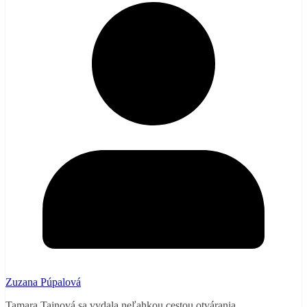
Zuzana Púpalová
Tamara Tainová sa vydala neľahkou cestou otvárania