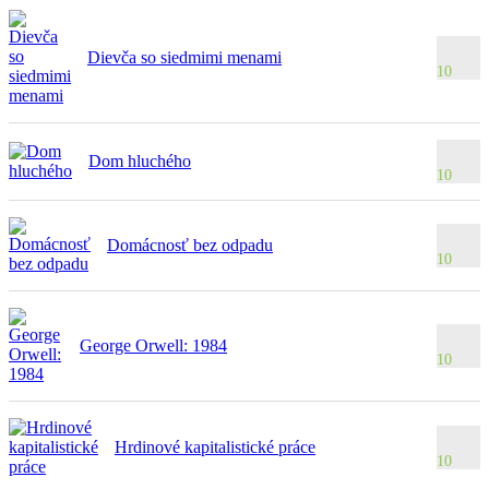
Dievča so siedmimi menami
10
Dom hluchého
10
Domácnosť bez odpadu
10
George Orwell: 1984
10
Hrdinové kapitalistické práce
10