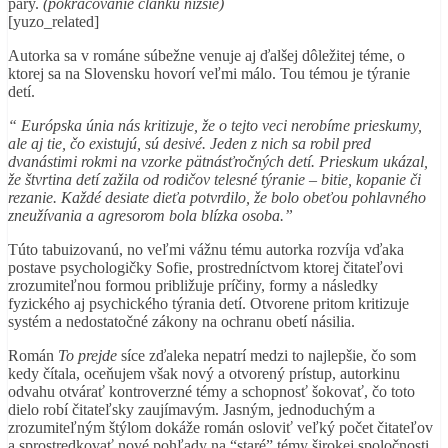
páry.
(pokračovanie článku nižšie)
[yuzo_related]
Autorka sa v románe súbežne venuje aj ďalšej dôležitej téme, o
ktorej sa na Slovensku hovorí veľmi málo. Tou témou je týranie
detí.
“ Európska únia nás kritizuje, že o tejto veci nerobíme prieskumy,
ale aj tie, čo existujú, sú desivé. Jeden z nich sa robil pred
dvanástimi rokmi na vzorke pätnásťročných detí. Prieskum ukázal,
že štvrtina detí zažila od rodičov telesné týranie – bitie, kopanie či
rezanie. Každé desiate dieťa potvrdilo, že bolo obeťou pohlavného
zneužívania a agresorom bola blízka osoba.”
Túto tabuizovanú, no veľmi vážnu tému autorka rozvíja vďaka
postave psychologičky Sofie, prostredníctvom ktorej čitateľovi
zrozumiteľnou formou približuje príčiny, formy a následky
fyzického aj psychického týrania detí. Otvorene pritom kritizuje
systém a nedostatočné zákony na ochranu obetí násilia.
Román
To prejde
síce zďaleka nepatrí medzi to najlepšie, čo som
kedy čítala, oceňujem však nový a otvorený prístup, autorkinu
odvahu otvárať kontroverzné témy a schopnosť šokovať, čo toto
dielo robí čitateľsky zaujímavým. Jasným, jednoduchým a
zrozumiteľným štýlom dokáže román osloviť veľký počet čitateľov
a sprostredkovať nové pohľady na “staré” témy širokej spoločnosti.