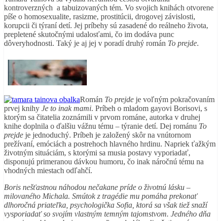
kontroverzných a tabuizovaných tém. Vo svojich knihách otvorene
píše o homosexualite, rasizme, prostitúcii, drogovej závislosti,
korupcii či týraní detí. Jej príbehy sú zasadené do reálneho života,
prepletené skutočnými udalosťami, čo im dodáva punc
dôveryhodnosti. Taký je aj jej v poradí druhý román
To prejde
.
Román
To prejde
je voľným pokračovaním
prvej knihy
Je to inak mami
. Príbeh o mladom gayovi Borisovi, s
ktorým sa čitatelia zoznámili v prvom románe, autorka v druhej
knihe doplnila o ďalšiu vážnu tému – týranie detí. Dej románu
To
prejde
je jednoduchý. Príbeh je založený skôr na vnútornom
prežívaní, emóciách a postrehoch hlavného hrdinu. Napriek ťažkým
životným situáciám, s ktorými sa musia postavy vyporiadať,
disponujú primeranou dávkou humoru, čo inak náročnú tému na
vhodných miestach odľahčí.
Boris nešťastnou náhodou nečakane príde o životnú lásku –
milovaného Michala. Smútok z tragédie mu pomáha prekonať
dlhoročná priateľka, psychologička Sofia, ktorá sa však tiež snaží
vysporiadať so svojím vlastným temným tajomstvom. Jedného dňa