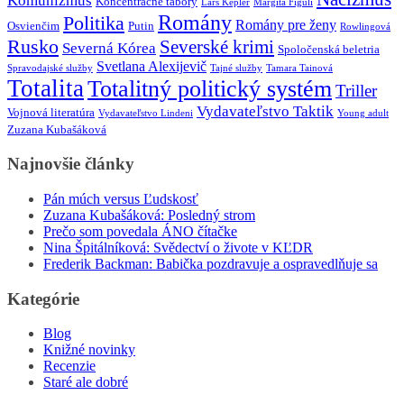
Komunizmus
Koncentračné tábory
Lars Kepler
Margita Figuli
Romány
Politika
Romány pre ženy
Osvienčim
Putin
Rowlingová
Rusko
Severské krimi
Severná Kórea
Spoločenská beletria
Svetlana Alexijevič
Spravodajské služby
Tajné služby
Tamara Tainová
Totalita
Totalitný politický systém
Triller
Vydavateľstvo Taktik
Vojnová literatúra
Vydavateľstvo Lindeni
Young adult
Zuzana Kubašáková
Najnovšie články
Pán múch versus Ľudskosť
Zuzana Kubašáková: Posledný strom
Prečo som povedala ÁNO čítačke
Nina Špitálníková: Svědectví o živote v KĽDR
Frederik Backman: Babička pozdravuje a ospravedlňuje sa
Kategórie
Blog
Knižné novinky
Recenzie
Staré ale dobré