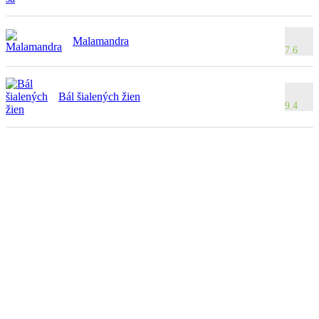
Malamandra
7.6
Bál šialených žien
9.4