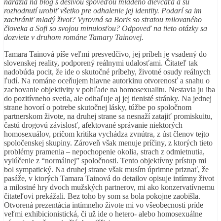
narazia na blog s desivou spoveďou mladého dievčaťa a sú
rozhodnutí urobiť všetko pre odhalenie jej identity. Podarí sa im
zachrániť mladý život? Vyrovná sa Boris so stratou milovaného
človeka a Sofi so svojou minulosťou? Odpoveď na tieto otázky sa
dozviete v druhom románe Tamary Tainovej.
Tamara Tainová píše veľmi presvedčivo, jej príbeh je vsadený do
slovenskej reality, podporený reálnymi udalosťami. Čitateľ tak
nadobúda pocit, že ide o skutočné príbehy, životné osudy reálnych
ľudí. Na románe oceňujem hlavne autorkinu otvorenosť a snahu o
zachovanie objektivity v pohľade na homosexualitu. Nestavia ju iba
do pozitívneho svetla, ale odhaľuje aj jej tienisté stránky. Na jednej
strane hovorí o potrebe skutočnej lásky, túžbe po spoločnom
partnerskom živote, na druhej strane sa nesnaží zatajiť promiskuitu,
častú drogovú závislosť, afektované správanie niektorých
homosexuálov, pričom kritika vychádza zvnútra, z úst členov tejto
spoločenskej skupiny. Zároveň však menuje príčiny, z ktorých tieto
problémy pramenia – nepochopenie okolia, strach z odmietnutia,
vylúčenie z “normálnej” spoločnosti. Tento objektívny prístup mi
bol sympatický. Na druhej strane však musím úprimne priznať, že
pasáže, v ktorých Tamara Tainová do detailov opisuje intímny život
a milostné hry dvoch mužských partnerov, mi ako konzervatívnemu
čitateľovi prekážali. Bez toho by som sa bola pokojne zaobišla.
Otvorená prezentácia intímneho živote mi vo všeobecnosti príde
veľmi exhibicionistická, či už ide o hetero- alebo homosexuálne