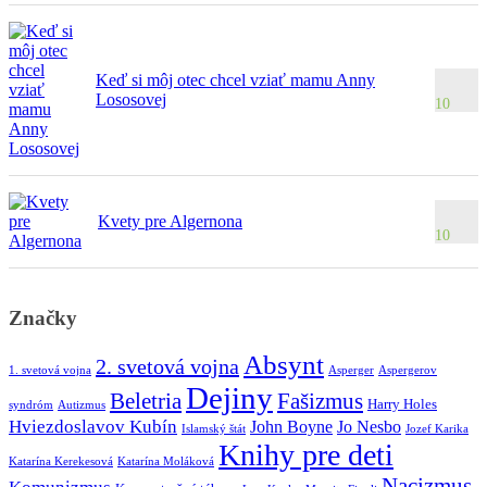
Keď si môj otec chcel vziať mamu Anny
Lososovej
10
Kvety pre Algernona
10
Značky
Absynt
2. svetová vojna
1. svetová vojna
Asperger
Aspergerov
Dejiny
Beletria
Fašizmus
Harry Holes
syndróm
Autizmus
Hviezdoslavov Kubín
John Boyne
Jo Nesbo
Islamský štát
Jozef Karika
Knihy pre deti
Katarína Kerekesová
Katarína Moláková
Nacizmus