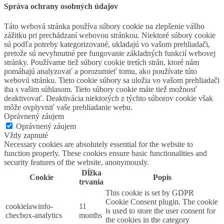
Správa ochrany osobných údajov
Táto webová stránka používa súbory cookie na zlepšenie vášho
zážitku pri prechádzaní webovou stránkou. Niektoré súbory cookie
sú podľa potreby kategorizované, ukladajú vo vašom prehliadači,
pretože sú nevyhnutné pre fungovanie základných funkcií webovej
stránky. Používame tiež súbory cookie tretích strán, ktoré nám
pomáhajú analyzovať a porozumieť tomu, ako používate túto
webovú stránku. Tieto cookie súbory sa uložia vo vašom prehliadači
iba s vašim súhlasom. Tieto súbory cookie máte tiež možnosť
deaktivovať. Deaktivácia niektorých z týchto súborov cookie však
môže ovplyvniť vaše prehliadanie webu.
Oprávnený záujem
Oprávnený záujem
Vždy zapnuté
Necessary cookies are absolutely essential for the website to
function properly. These cookies ensure basic functionalities and
security features of the website, anonymously.
Dĺžka
Cookie
Popis
trvania
This cookie is set by GDPR
Cookie Consent plugin. The cookie
cookielawinfo-
11
is used to store the user consent for
checbox-analytics
months
the cookies in the category