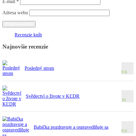
E-mail
*
Adresa webu
Recenzie kníh
Najnovšie recenzie
Posledný strom
9.6
Svědectví o živote v KĽDR
10
Babička pozdravuje a ospravedlňuje sa
9.6