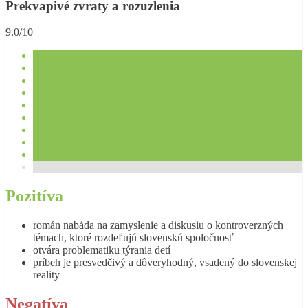
Prekvapivé zvraty a rozuzlenia
9.0/10
Pozitíva
román nabáda na zamyslenie a diskusiu o kontroverzných
témach, ktoré rozdeľujú slovenskú spoločnosť
otvára problematiku týrania detí
príbeh je presvedčivý a dôveryhodný, vsadený do slovenskej
reality
Negatíva