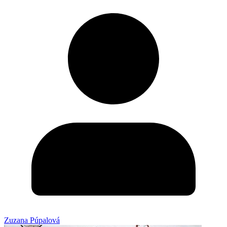
Zuzana Púpalová