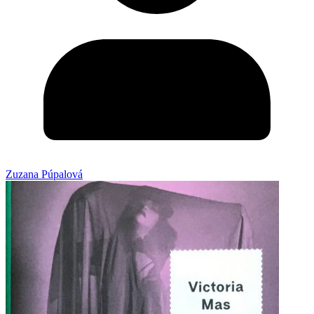
Zuzana Púpalová