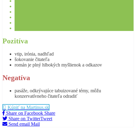
Pozitíva
vtip, irónia, nadhľad
šokovanie čitateľa
román je plný hlbokých myšlienok a odkazov
Negatíva
pasáže, odkrývajúce tabuizované témy, môžu
konzervatívneho čitateľa odradiť
Kúpiť na Martinus.sk
Share on Facebook
Share
Share on Twitter
Tweet
Send email
Mail