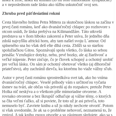
a v neposlednom rade lásku ako túžbu uskutočniť svoj sen.
Zhruba pred päťdesiatimi rokmi
Cesta hlavného hrdinu Petra Mittera za skutočnou láskou sa začína v
prvej časti románu, keď ako dvanásťročný chlapec po rozhovore s
otcom usúdi, že láska prebýva na Kilimandžáre. Táto utkvelá
predstava sa v ňom hlboko zakorení a Peter sníva, že jedného dňa
zdolá najvyššiu africkú horu, aby tam našiel svoju L´amour. Od
splneného sna ho však delí ešte dlhá cesta. Zblíži sa so staršou
spolužiačkou Gitou. Spoznávajú spolu všetko, čo láska so sebou
prináša: Vzrušujúce dotyky, nehu, prvé bozky, ale aj žiarlivosť a
veľké trápenie. Peter zisťuje, čo je človek schopný a ochotný urobiť
pre veľkú lásku. On sám je ochotný obetovať všetko (aj dlhoročné
priateľstvo), aby zachránil dievča, ku ktorému ho viaže vážny sľub.
Autor v prvej časti románu sprostredkúva svet tak, ako ho vníma
dvanásťročný chlapec. Veselé príhody vám s určitosťou vyčaria
úsmev na tvári, ale občas vás privedú aj do rozpakov, pretože Peter
Holka nič neskýva a o všetkom píše mimoriadne otvorene. A
rovnako otvorene a bez škrupúľ odhaľuje aj vážne témy, o ktorých
sa číta veľmi ťažko, až si poviete, že toto už je asi priveľa, toto
nemuselo byť. Zavriete knihu a už ju nikdy nechcete otvoriť. Potom
si však uvedomíte, že ak sa o probléme nehovorí, neznamená to, že
zmizol. A tak knihu znovu otvoríte a so záujmom sledujete, ako sa s