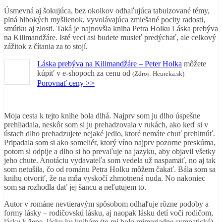
Úsmevná aj šokujúca, bez okolkov odhaľujúca tabuizované témy,
plná hlbokých myšlienok, vyvolávajúca zmiešané pocity radosti,
smútku aj zlosti. Taká je najnovšia kniha Petra Holku Láska prebýva
na Kilimandžáre. Isté veci asi budete musieť predýchať, ale celkový
zážitok z čítania za to stojí.
Láska prebýva na Kilimandžáre – Peter Holka
môžete
kúpiť v
e-shopoch za cenu od
(Zdroj: Heureka.sk)
Porovnať ceny >>
Moja cesta k tejto knihe bola dlhá. Najprv som ju dlho úspešne
prehliadala, neskôr som si ju prehadzovala v rukách, ako keď si v
ústach dlho prehadzujete nejaké jedlo, ktoré nemáte chuť prehltnúť.
Pripadala som si ako someliér, ktorý víno najprv pozorne preskúma,
potom si odpije a dlho si ho prevaľuje na jazyku, aby objavil všetky
jeho chute. Anotáciu vydavateľa som vedela už naspamäť, no aj tak
som netušila, čo od románu Petra Holku môžem čakať. Bála som sa
knihu otvoriť, že na mňa vyskočí zhmotnená nuda. No nakoniec
som sa rozhodla dať jej šancu a neľutujem to.
Autor v románe nevtieravým spôsobom odhaľuje rôzne podoby a
formy lásky – rodičovskú lásku, aj naopak lásku detí voči rodičom,
lásku k žene, lásku ku knihám (to mi bolo mimoriadne sympatické)