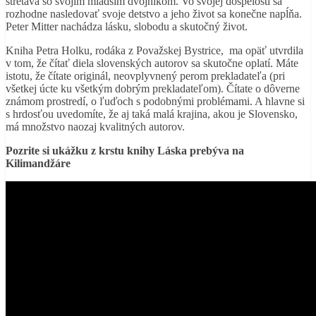
stretáva so svojím mladším dvojníkom. Vo svojej dospelosti sa
rozhodne nasledovať svoje detstvo a jeho život sa konečne napĺňa.
Peter Mitter nachádza lásku, slobodu a skutočný život.
Kniha Petra Holku, rodáka z Považskej Bystrice, ma opäť utvrdila
v tom, že čítať diela slovenských autorov sa skutočne oplatí. Máte
istotu, že čítate originál, neovplyvnený perom prekladateľa (pri
všetkej úcte ku všetkým dobrým prekladateľom). Čítate o dôverne
známom prostredí, o ľuďoch s podobnými problémami. A hlavne si
s hrdosťou uvedomíte, že aj taká malá krajina, akou je Slovensko,
má množstvo naozaj kvalitných autorov.
Pozrite si ukážku z krstu knihy Láska prebýva na
Kilimandžáre