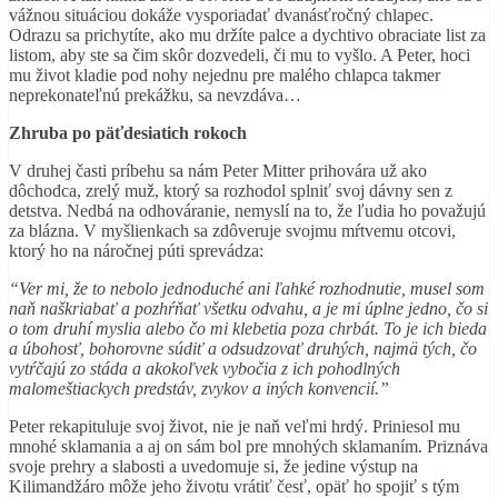
vážnou situáciou dokáže vysporiadať dvanásťročný chlapec.
Odrazu sa prichytíte, ako mu držíte palce a dychtivo obraciate list za
listom, aby ste sa čim skôr dozvedeli, či mu to vyšlo. A Peter, hoci
mu život kladie pod nohy nejednu pre malého chlapca takmer
neprekonateľnú prekážku, sa nevzdáva…
Zhruba po päťdesiatich rokoch
V druhej časti príbehu sa nám Peter Mitter prihovára už ako
dôchodca, zrelý muž, ktorý sa rozhodol splniť svoj dávny sen z
detstva. Nedbá na odhováranie, nemyslí na to, že ľudia ho považujú
za blázna. V myšlienkach sa zdôveruje svojmu mŕtvemu otcovi,
ktorý ho na náročnej púti sprevádza:
“Ver mi, že to nebolo jednoduché ani ľahké rozhodnutie, musel som
naň naškriabať a pozhŕňať všetku odvahu, a je mi úplne jedno, čo si
o tom druhí myslia alebo čo mi klebetia poza chrbát. To je ich bieda
a úbohosť, bohorovne súdiť a odsudzovať druhých, najmä tých, čo
vytŕčajú zo stáda a akokoľvek vybočia z ich pohodlných
malomeštiackych predstáv, zvykov a iných konvencií.”
Peter rekapituluje svoj život, nie je naň veľmi hrdý. Priniesol mu
mnohé sklamania a aj on sám bol pre mnohých sklamaním. Priznáva
svoje prehry a slabosti a uvedomuje si, že jedine výstup na
Kilimandžáro môže jeho životu vrátiť česť, opäť ho spojiť s tým