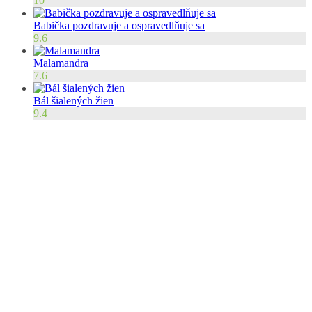
10
Babička pozdravuje a ospravedlňuje sa
9.6
Malamandra
7.6
Bál šialených žien
9.4