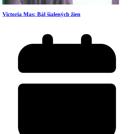
Victoria Mas: Bál šialených žien