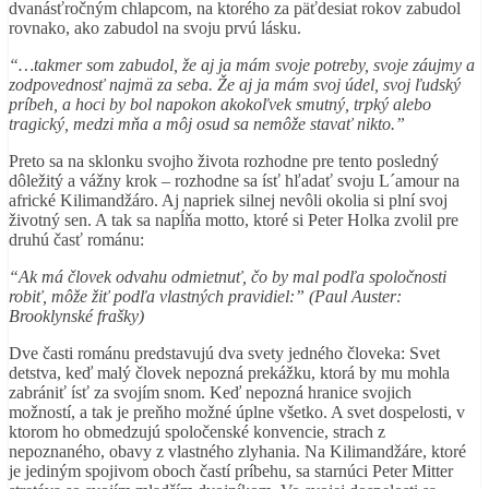
dvanásťročným chlapcom, na ktorého za päťdesiat rokov zabudol
rovnako, ako zabudol na svoju prvú lásku.
“…takmer som zabudol, že aj ja mám svoje potreby, svoje záujmy a
zodpovednosť najmä za seba. Že aj ja mám svoj údel, svoj ľudský
príbeh, a hoci by bol napokon akokoľvek smutný, trpký alebo
tragický, medzi mňa a môj osud sa nemôže stavať nikto.”
Preto sa na sklonku svojho života rozhodne pre tento posledný
dôležitý a vážny krok – rozhodne sa ísť hľadať svoju L´amour na
africké Kilimandžáro. Aj napriek silnej nevôli okolia si plní svoj
životný sen. A tak sa napĺňa motto, ktoré si Peter Holka zvolil pre
druhú časť románu:
“Ak má človek odvahu odmietnuť, čo by mal podľa spoločnosti
robiť, môže žiť podľa vlastných pravidiel:” (Paul Auster:
Brooklynské frašky)
Dve časti románu predstavujú dva svety jedného človeka: Svet
detstva, keď malý človek nepozná prekážku, ktorá by mu mohla
zabrániť ísť za svojím snom. Keď nepozná hranice svojich
možností, a tak je preňho možné úplne všetko. A svet dospelosti, v
ktorom ho obmedzujú spoločenské konvencie, strach z
nepoznaného, obavy z vlastného zlyhania. Na Kilimandžáre, ktoré
je jediným spojivom oboch častí príbehu, sa starnúci Peter Mitter