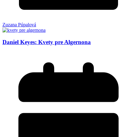
Zuzana Púpalová
Daniel Keyes: Kvety pre Algernona