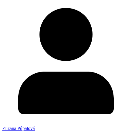
Zuzana Púpalová