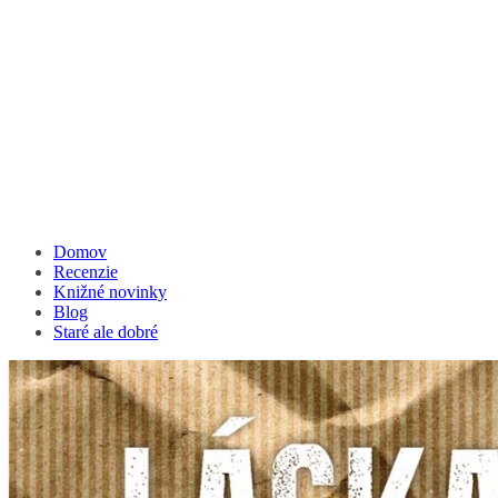
Domov
Recenzie
Knižné novinky
Blog
Staré ale dobré