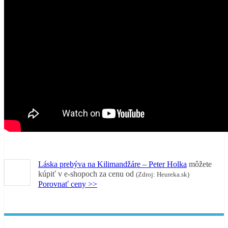
Láska prebýva na Kilimandžáre – Peter Holka
môžete
kúpiť v
e-shopoch za cenu od
(Zdroj: Heureka.sk)
Porovnať ceny >>