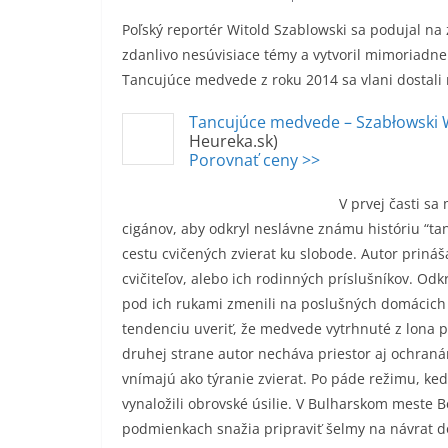
Poľský reportér Witold Szablowski sa podujal na 
zdanlivo nesúvisiace témy a vytvoril mimoriadne 
Tancujúce medvede z roku 2014 sa vlani dostali 
Tancujúce medvede – Szabłowski 
Heureka.sk)
Porovnať ceny >>
V prvej časti s
cigánov, aby odkryl neslávne známu históriu “
cestu cvičených zvierat ku slobode. Autor prin
cvičiteľov, alebo ich rodinných príslušníkov. Odk
pod ich rukami zmenili na poslušných domácich m
tendenciu uveriť, že medvede vytrhnuté z lona 
druhej strane autor necháva priestor aj ochranár
vnímajú ako týranie zvierat. Po páde režimu, ke
vynaložili obrovské úsilie. V Bulharskom meste Be
podmienkach snažia pripraviť šelmy na návrat do 