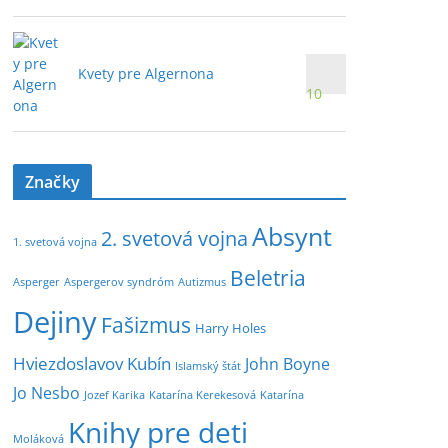
Kvety pre Algernona
10
Značky
Absynt
2. svetová vojna
1. svetová vojna
Beletria
Asperger
Aspergerov syndróm
Autizmus
Dejiny
Fašizmus
Harry Holes
Hviezdoslavov Kubín
John Boyne
Islamský štát
Jo Nesbo
Jozef Karika
Katarína Kerekesová
Katarína
Knihy pre deti
Moláková