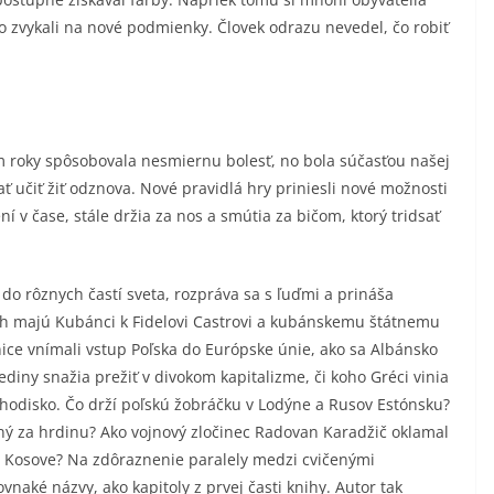
o zvykali na nové podmienky. Človek odrazu nevedel, čo robiť
m roky spôsobovala nesmiernu bolesť, no bola súčasťou našej
ať učiť žiť odznova. Nové pravidlá hry priniesli nové možnosti
atení v čase, stále držia za nos a smútia za bičom, ktorý tridsať
 do rôznych častí sveta, rozpráva sa s ľuďmi a prináša
ťah majú Kubánci k Fidelovi Castrovi a kubánskemu štátnemu
nice vnímali vstup Poľska do Európske únie, ako sa Albánsko
diny snažia prežiť v divokom kapitalizme, či koho Gréci vinia
ýchodisko. Čo drží poľskú žobráčku v Lodýne a Rusov Estónsku?
aný za hrdinu? Ako vojnový zločinec Radovan Karadžič oklamal
v Kosove? Na zdôraznenie paralely medzi cvičenými
aké názvy, ako kapitoly z prvej časti knihy. Autor tak