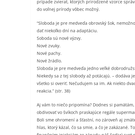
prípade zvierat, ktorých prirodzené vzorce správ
do voľnej prírody vôbec možný.
“Sloboda je pre medveďa obrovský šok, nemožno h
dať niekoľko dní na adaptáciu.
Soboda sú nové výzvy.
Nové zvuky.
Nové pachy.
Nové žrádlo.
Sloboda je pre medveďa jedno veľké dobrodružstv
Niekedy sa z tej slobody až potácajú. – dodáva j
všetko si overiť. Nečudujem sa im. Ak niekto dva
reakcia.” (str. 38)
Aj vám to niečo pripomína? Dodnes si pamätám,
obdivovať vo švíkoch praskajúce regále supermark
Boli sme ohromení a šťastní, no zároveň aj zmäten
hlas, ktorý kázal, čo sa smie, a čo je zakázané.
finančným injekciám zo západu náš šedivý svet p