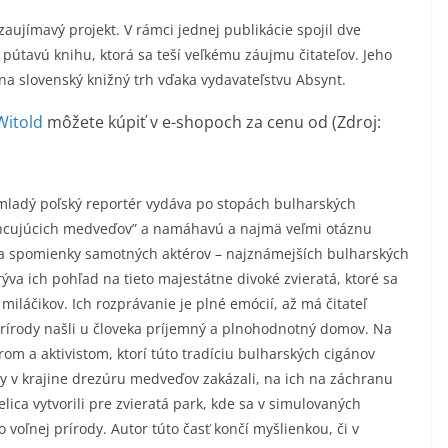
zaujímavý projekt. V rámci jednej publikácie spojil dve
pútavú knihu, ktorá sa teší veľkému záujmu čitateľov. Jeho
na slovenský knižný trh vďaka vydavateľstvu Absynt.
Witold
môžete kúpiť v
e-shopoch za cenu od
(Zdroj:
a mladý poľský reportér vydáva po stopách bulharských
tancujúcich medveďov” a namáhavú a najmä veľmi otáznu
áša spomienky samotných aktérov – najznámejších bulharských
rýva ich pohľad na tieto majestátne divoké zvieratá, ktoré sa
iláčikov. Ich rozprávanie je plné emócií, až má čitateľ
prírody našli u človeka príjemný a plnohodnotný domov. Na
om a aktivistom, ktorí túto tradíciu bulharských cigánov
dy v krajine drezúru medveďov zakázali, na ich na záchranu
lica vytvorili pre zvieratá park, kde sa v simulovaných
voľnej prírody. Autor túto časť končí myšlienkou, či v