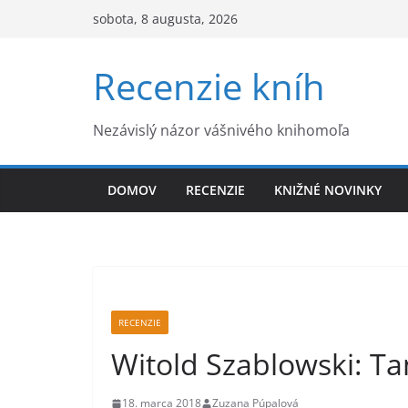
Skip
sobota, 8 augusta, 2026
to
content
Recenzie kníh
Nezávislý názor vášnivého knihomoľa
DOMOV
RECENZIE
KNIŽNÉ NOVINKY
RECENZIE
Witold Szablowski: T
18. marca 2018
Zuzana Púpalová