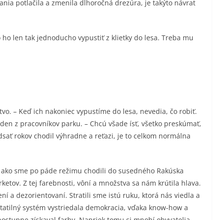
ania potlačila a zmenila dlhoročná drezúra, je takýto návrat
o len tak jednoducho vypustiť z klietky do lesa. Treba mu
o. – Keď ich nakoniec vypustíme do lesa, nevedia, čo robiť.
eden z pracovníkov parku. – Chcú všade ísť, všetko preskúmať,
dsať rokov chodil výhradne a reťazi, je to celkom normálna
 ako sme po páde režimu chodili do susedného Rakúska
etov. Z tej farebnosti, vôní a množstva sa nám krútila hlava.
í a dezorientovaní. Stratili sme istú ruku, ktorá nás viedla a
 Totatilný systém vystriedala demokracia, vďaka know-how a
ostupne získaval farby. Napriek tomu si mnohí obyvatelia