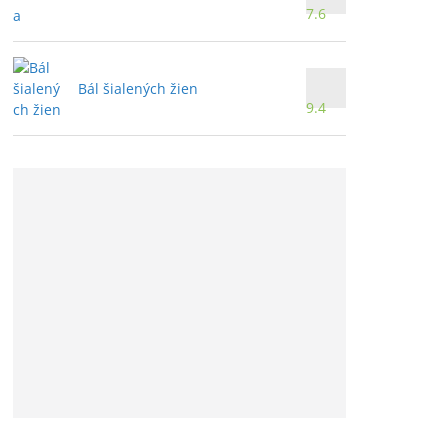
7.6
Bál šialených žien
9.4