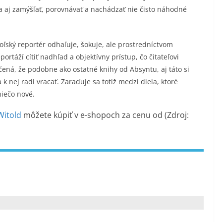
 sa aj zamýšľať, porovnávať a nachádzať nie čisto náhodné
ľský reportér odhaľuje, šokuje, ale prostredníctvom
rtáží cítiť nadhľad a objektívny prístup, čo čitateľovi
čená, že podobne ako ostatné knihy od Absyntu, aj táto si
 k nej radi vracať. Zaraďuje sa totiž medzi diela, ktoré
niečo nové.
Witold
môžete kúpiť v
e-shopoch za cenu od
(Zdroj: