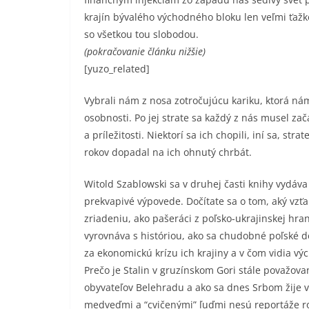
krajín bývalého východného bloku len veľmi ťažk
so všetkou tou slobodou.
(pokračovanie článku nižšie)
[yuzo_related]
Vybrali nám z nosa zotročujúcu kariku, ktorá ná
osobnosti. Po jej strate sa každý z nás musel zač
a príležitosti. Niektorí sa ich chopili, iní sa, str
rokov dopadal na ich ohnutý chrbát.
Witold Szablowski sa v druhej časti knihy vydáva
prekvapivé výpovede. Dočítate sa o tom, aký vz
zriadeniu, ako pašeráci z poľsko-ukrajinskej hra
vyrovnáva s históriou, ako sa chudobné poľské de
za ekonomickú krízu ich krajiny a v čom vidia v
Prečo je Stalin v gruzínskom Gori stále považov
obyvateľov Belehradu a ako sa dnes Srbom žije 
medveďmi a “cvičenými” ľuďmi nesú reportáže rovn