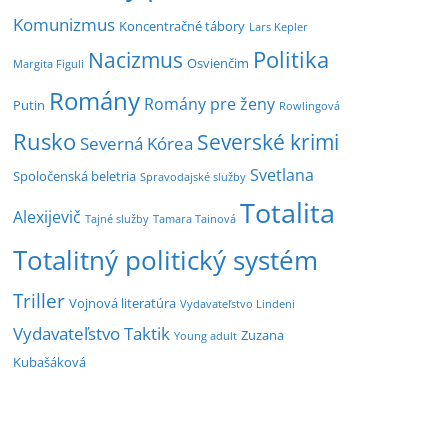
Komunizmus
Koncentračné tábory
Lars Kepler
Politika
Nacizmus
Osvienčim
Margita Figuli
Romány
Romány pre ženy
Putin
Rowlingová
Rusko
Severské krimi
Severná Kórea
Svetlana
Spoločenská beletria
Spravodajské služby
Totalita
Alexijevič
Tajné služby
Tamara Tainová
Totalitný politický systém
Triller
Vojnová literatúra
Vydavateľstvo Lindeni
Vydavateľstvo Taktik
Zuzana
Young adult
Kubašáková