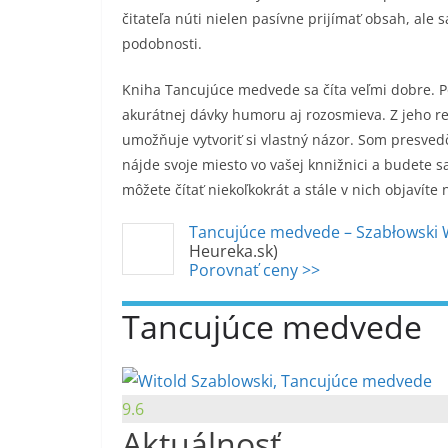
čitateľa núti nielen pasívne prijímať obsah, ale
podobnosti.
Kniha Tancujúce medvede sa číta veľmi dobre. Po
akurátnej dávky humoru aj rozosmieva. Z jeho repo
umožňuje vytvoriť si vlastný názor. Som presved
nájde svoje miesto vo vašej knnižnici a budete sa
môžete čítať niekoľkokrát a stále v nich objavíte 
Tancujúce medvede – Szabłowski 
Heureka.sk)
Porovnať ceny >>
Tancujúce medvede
9.6
Aktuálnosť