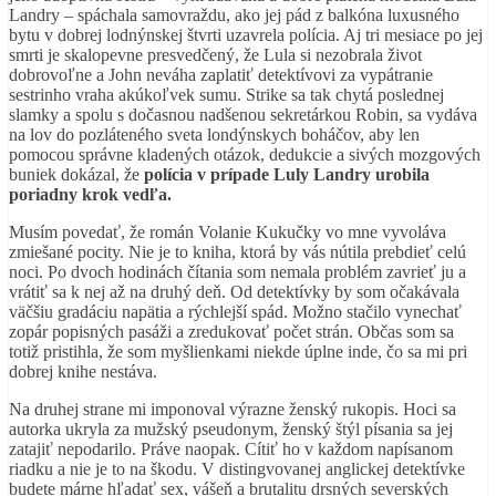
Landry – spáchala samovraždu, ako jej pád z balkóna luxusného
bytu v dobrej lodnýnskej štvrti uzavrela polícia. Aj tri mesiace po jej
smrti je skalopevne presvedčený, že Lula si nezobrala život
dobrovoľne a John neváha zaplatiť detektívovi za vypátranie
sestrinho vraha akúkoľvek sumu. Strike sa tak chytá poslednej
slamky a spolu s dočasnou nadšenou sekretárkou Robin, sa vydáva
na lov do pozláteného sveta londýnskych boháčov, aby len
pomocou správne kladených otázok, dedukcie a sivých mozgových
buniek dokázal, že
polícia v prípade Luly Landry urobila
poriadny krok vedľa.
Musím povedať, že román
Volanie Kukučky
vo mne vyvoláva
zmiešané pocity. Nie je to kniha, ktorá by vás nútila prebdieť celú
noci. Po dvoch hodinách čítania som nemala problém zavrieť ju a
vrátiť sa k nej až na druhý deň. Od detektívky by som očakávala
väčšiu gradáciu napätia a rýchlejší spád. Možno stačilo vynechať
zopár popisných pasáži a zredukovať počet strán. Občas som sa
totiž pristihla, že som myšlienkami niekde úplne inde, čo sa mi pri
dobrej knihe nestáva.
Na druhej strane mi imponoval výrazne ženský rukopis. Hoci sa
autorka ukryla za mužský pseudonym, ženský štýl písania sa jej
zatajiť nepodarilo. Práve naopak. Cítiť ho v každom napísanom
riadku a nie je to na škodu. V distingvovanej anglickej detektívke
budete márne hľadať sex, vášeň a brutalitu drsných severských