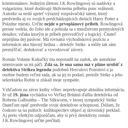
krimirománov. Jediným úletom
J.K.Rowlingovej
sú nadávky a
vulgarizmy, ktoré dodávajú fiktívnemu príbehu punc reálnosti.
Autorke sa nedá uprieť výrazný rozprávačský talent, ktorý
predviedla aj vo svojich predchádzajúcich dielach
Harry Potter
a
Prázdne miesto
. Určite
nejde o prvoplánový príbeh
. Rowlingová
presne vedela, do čoho ide a pohrala sa s množstvom premyslených
detailov, vďaka ktorým je príbeh presvedčivý a logický. Čitateľ
neprijíma dej pasívne. Má rovnakú východiskovú pozíciu a
informácie ako hlavný hrdina – detektív Strike a môže tak sám
premýšľať, dedukovať a vyvodzovať závery.
Román
Volanie Kukučky
ma neposadil na zadok, ale autorkine
smerovanie sa mi páči.
Zdá sa, že ona sama má v pláne urobiť z
detektíva Strikea legendu
podobnú Herculovi Poirotovi a ja
osobne budem veľmi rada, ak sa jej to podarí, pretože Strike a jeho
sekrektárka Robin si získali moje sympatie.
Vzhľadom na záver knihy vôbec neprekvapuje aktuálna informácia,
že už
19. júna
vychádza vo Veľkej Británii ďalšia detektívka od
Roberta Galbraitha – The Silkworm, v ktorej sympatický Strike
čitateľom opäť predvedie svoje detektívne schopnosti. Dúfam, že
čoskoro sa na pultoch kníhkupectiev objaví aj slovenský preklad.
Aj preto všetkým odporúčam, aby si prvý detektívny román
J.K.Rowlingovej určite prečítali.