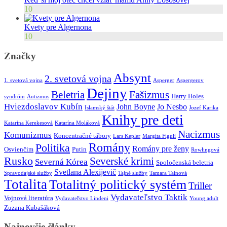
10
Kvety pre Algernona
10
Značky
Absynt
2. svetová vojna
1. svetová vojna
Asperger
Aspergerov
Dejiny
Beletria
Fašizmus
Harry Holes
syndróm
Autizmus
Hviezdoslavov Kubín
John Boyne
Jo Nesbo
Islamský štát
Jozef Karika
Knihy pre deti
Katarína Kerekesová
Katarína Moláková
Nacizmus
Komunizmus
Koncentračné tábory
Lars Kepler
Margita Figuli
Romány
Politika
Romány pre ženy
Osvienčim
Putin
Rowlingová
Rusko
Severské krimi
Severná Kórea
Spoločenská beletria
Svetlana Alexijevič
Spravodajské služby
Tajné služby
Tamara Tainová
Totalita
Totalitný politický systém
Triller
Vydavateľstvo Taktik
Vojnová literatúra
Vydavateľstvo Lindeni
Young adult
Zuzana Kubašáková
Najnovšie články