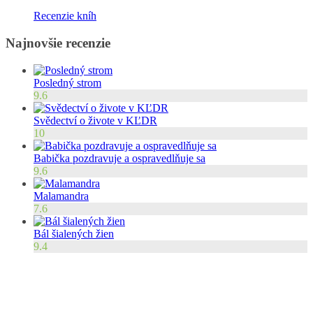
Recenzie kníh
Najnovšie recenzie
Posledný strom
9.6
Svědectví o živote v KĽDR
10
Babička pozdravuje a ospravedlňuje sa
9.6
Malamandra
7.6
Bál šialených žien
9.4