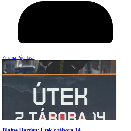
Zuzana Púpalová
Blaine Harden: Útek z tábora 14