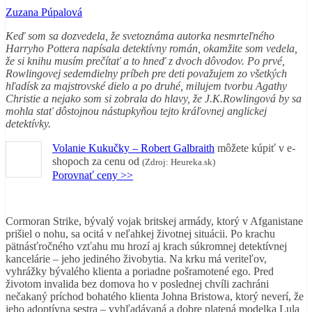
Zuzana Púpalová
Keď som sa dozvedela, že svetoznáma autorka nesmrteľného
Harryho Pottera
napísala detektívny román, okamžite som vedela,
že si knihu musím prečítať a to hneď z dvoch dôvodov. Po prvé,
Rowlingovej sedemdielny príbeh pre deti považujem zo všetkých
hľadísk za majstrovské dielo a po druhé, milujem tvorbu
Agathy
Christie
a nejako som si zobrala do hlavy, že J.K.Rowlingová by sa
mohla stať dôstojnou nástupkyňou tejto kráľovnej anglickej
detektívky.
Volanie Kukučky – Robert Galbraith
môžete kúpiť v
e-
shopoch za cenu od
(Zdroj: Heureka.sk)
Porovnať ceny >>
Cormoran Strike, bývalý vojak britskej armády, ktorý v Afganistane
prišiel o nohu, sa ocitá v neľahkej životnej situácii. Po krachu
pätnásťročného vzťahu mu hrozí aj krach súkromnej detektívnej
kancelárie – jeho jediného živobytia. Na krku má veriteľov,
vyhrážky bývalého klienta a poriadne pošramotené ego. Pred
životom invalida bez domova ho v poslednej chvíli zachráni
nečakaný príchod bohatého klienta Johna Bristowa, ktorý neverí, že
jeho adoptívna sestra – vyhľadávaná a dobre platená modelka Lula