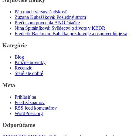
Pán múch versus Ľudskosť
Zuzana Kubašáková: Posledný strom
Prečo som povedala ÁNO čítačke
Nina Špitálníková: Svědectví o živote v KĽDR
Frederik Backman: Babička pozdravuje a ospravedlňuje sa
Kategórie
Blog
Knižné novinky
Recenzie
Staré ale dobré
Meta
Prihlásiť sa
Feed záznamov
RSS feed komentárov
WordPress.org
Odporúčame