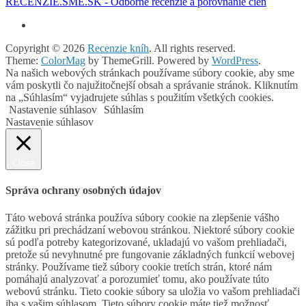
RECENZIE.SME.SK - Odborné recenzie a porovnanie cien
Copyright © 2026
Recenzie kníh
. All rights reserved.
Theme:
ColorMag
by ThemeGrill. Powered by
WordPress
.
Na našich webových stránkach používame súbory cookie, aby sme
vám poskytli čo najužitočnejší obsah a správanie stránok. Kliknutím
na „Súhlasím“ vyjadrujete súhlas s použitím všetkých cookies.
Nastavenie súhlasov
Súhlasím
Nastavenie súhlasov
Close
Správa ochrany osobných údajov
Táto webová stránka používa súbory cookie na zlepšenie vášho
zážitku pri prechádzaní webovou stránkou. Niektoré súbory cookie
sú podľa potreby kategorizované, ukladajú vo vašom prehliadači,
pretože sú nevyhnutné pre fungovanie základných funkcií webovej
stránky. Používame tiež súbory cookie tretích strán, ktoré nám
pomáhajú analyzovať a porozumieť tomu, ako používate túto
webovú stránku. Tieto cookie súbory sa uložia vo vašom prehliadači
iba s vašim súhlasom. Tieto súbory cookie máte tiež možnosť