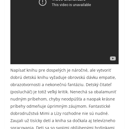
Napísať knihu pre dospelých je náročné, ale vytvoriť
dobrú detskú knihu vyžaduje obrovskú dávku empatie,
obrazotvornosti a nekonečnú fantáziu. Detský čitateľ
(poslucháč) je totiž veľký kritik. Nenechá sa obalamuniť
nudným príbehom, chyby neodpúšťa a naopak krásne
príbehy odmeňuje úprimným záujmom. Fantastické
dobrodružstvá Mimi a Lízy rozhodne nie sú nudné.
Zaujali už tisícky detí a kniha sa dočkala aj televízneho
spracovania. Deti sa so svojimi obľúbenými hrdinkami