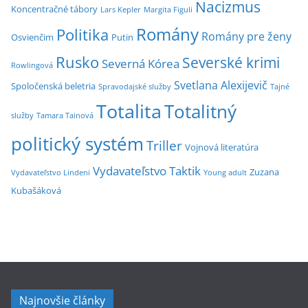
Nacizmus
Koncentračné tábory
Lars Kepler
Margita Figuli
Romány
Politika
Romány pre ženy
Osvienčim
Putin
Rusko
Severské krimi
Severná Kórea
Rowlingová
Svetlana Alexijevič
Spoločenská beletria
Spravodajské služby
Tajné
Totalita
Totalitný
služby
Tamara Tainová
politický systém
Triller
Vojnová literatúra
Vydavateľstvo Taktik
Zuzana
Vydavateľstvo Lindeni
Young adult
Kubašáková
Najnovšie články