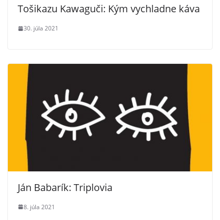
Tošikazu Kawaguči: Kým vychladne káva
30. júla 2021
Ján Babarík: Triplovia
8. júla 2021