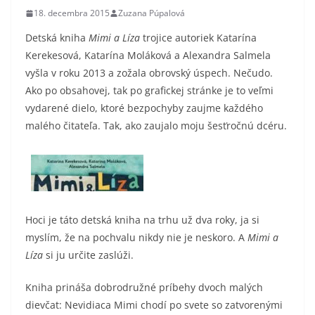
18. decembra 2015
Zuzana Púpalová
Detská kniha
Mimi a Líza
trojice autoriek Katarína
Kerekesová, Katarína Moláková a Alexandra Salmela
vyšla v roku 2013 a zožala obrovský úspech. Nečudo.
Ako po obsahovej, tak po grafickej stránke je to veľmi
vydarené dielo, ktoré bezpochyby zaujme každého
malého čitateľa. Tak, ako zaujalo moju šesťročnú dcéru.
Hoci je táto detská kniha na trhu už dva roky, ja si
myslím, že na pochvalu nikdy nie je neskoro. A
Mimi a
Líza
si ju určite zaslúži.
Kniha prináša dobrodružné príbehy dvoch malých
dievčat: Nevidiaca Mimi chodí po svete so zatvorenými