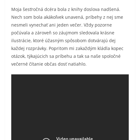
Moja šesťročná dcéra bola z knihy doslova nadšená.
Nech som bola akákoľvek unavená, príbehy z nej sme
nesmeli vynechať ani jeden večer. Vždy pozorne
počúvala a zároveň so záujmom sledovala krásne
ilustrácie, ktoré úžasným spôsobom dotvárajú dej
každej rozprávky. Popritom mi zakaždým kládla kopec
otázok, týkajúcich sa príbehu a tak sa naše spoločné
večerné čítanie občas dosť natiahlo.