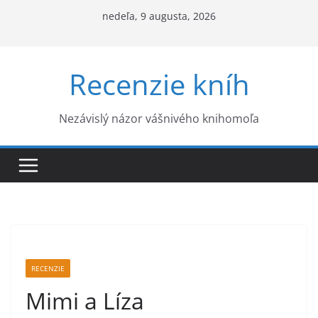
Skip
nedeľa, 9 augusta, 2026
to
content
Recenzie kníh
Nezávislý názor vášnivého knihomoľa
RECENZIE
Mimi a Líza