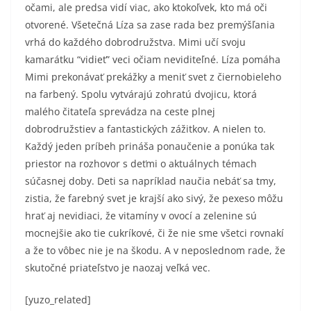
očami, ale predsa vidí viac, ako ktokoľvek, kto má oči
otvorené. Všetečná Líza sa zase rada bez premýšľania
vrhá do každého dobrodružstva. Mimi učí svoju
kamarátku “vidieť” veci očiam neviditeľné. Líza pomáha
Mimi prekonávať prekážky a meniť svet z čiernobieleho
na farbený. Spolu vytvárajú zohratú dvojicu, ktorá
malého čitateľa sprevádza na ceste plnej
dobrodružstiev a fantastických zážitkov. A nielen to.
Každý jeden príbeh prináša ponaučenie a ponúka tak
priestor na rozhovor s deťmi o aktuálnych témach
súčasnej doby. Deti sa napríklad naučia nebáť sa tmy,
zistia, že farebný svet je krajší ako sivý, že pexeso môžu
hrať aj nevidiaci, že vitamíny v ovocí a zelenine sú
mocnejšie ako tie cukríkové, či že nie sme všetci rovnakí
a že to vôbec nie je na škodu. A v neposlednom rade, že
skutočné priateľstvo je naozaj veľká vec.
[yuzo_related]