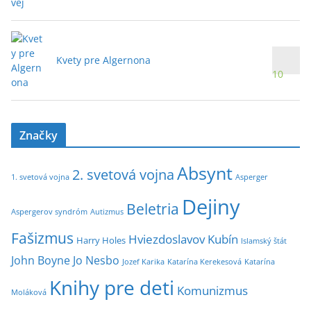
Kvety pre Algernona
10
Značky
Absynt
2. svetová vojna
1. svetová vojna
Asperger
Dejiny
Beletria
Aspergerov syndróm
Autizmus
Fašizmus
Hviezdoslavov Kubín
Harry Holes
Islamský štát
John Boyne
Jo Nesbo
Jozef Karika
Katarína Kerekesová
Katarína
Knihy pre deti
Komunizmus
Moláková