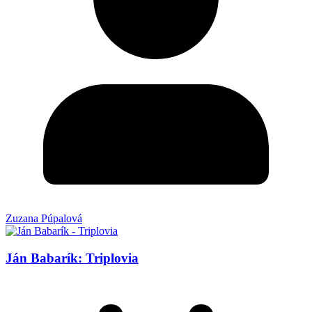
Zuzana Púpalová
Ján Babarík: Triplovia