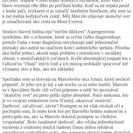
dychom. Nájdete v ňom kopec krásnych myšlienok, ktoré vám v
hlave rezonujú ešte dlho po prečítaní knihy. Keď sa mi nejaká pasáž
v knihe páči, zvyknem si ju označiť farebným lístočkom, aby som sa
k nej mohla kedykoľvek vrátiť. Môj
Marcelo objavuje skutočný svet
je označkovaný ako cesta na Mont Everest.
Storkov hlavný hrdina trpí “niečím blízkym” Aspergerovmu
syndrómu. Ide o ochorenie, ktoré sa veľmi ťažko diagnostikuje,
pretože ľudia s touto diagnózou nevykazujú také jednoznačné
príznaky ako autisti na opačnom konci autistického spektra. Pôsobia
ako bežní jedinci, akurát majú problém s orientáciou v sociálnej
oblasti, v medziľudských vzťahoch. Kvôli absentujúcej empatii len s
ťažkosťou “čítajú” iných ľudí a ich mozog nedokáže spracovať iné
významy slov a fráz, ako ten základný.
Spočiatku som sa hnevala na Marcelovho otca Artura, ktorý nechcel
pripustiť, že jeho syn je iný a tak trochu sa za neho hanbil. Marcelo
sa v špeciálnej škole cítil veľmi príjemne a nútiť ho spoznávať
“skutočný svet” mi preto prišlo úplne absurdné. Načo niekomu, kto
je vo svojom vnútornom svete šťastný, ukazovať nenávisť,
žiarlivosť, súťaživosť, závisť? Postupne sa mi však otvárali oči a
pochopila som, že tento krok bol pre hlavného hrdinu nutnosťou a
prekvapilo ma, ako sa Marcelo dokázal postupne so všetkým
vysporiadať. Bolo zaujímavé sledovať, ako vďaka jednoduchosti
myslenia a vnútornej intuícii riadenej čistou dušou odolával
amorálnosti vonkajšieho sveta, aby postupne objavil nielen skutočný