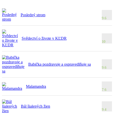
Posledný strom
9.6
Svědectví o živote v KĽDR
10
Babička pozdravuje a ospravedlňuje sa
9.6
Malamandra
7.6
Bál šialených žien
9.4