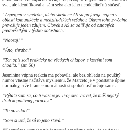
svet, ale identifikoval aj sám seba ako jeho neoddeliteľnú súčasť.
“Aspergerov syndróm, alebo skrátene AS sa prejavuje najmä v
oblasti komunikácie a medziľudských vzťahov. Okrem toho zvyčajne
prevažuje jeden záujem. Človek s AS sa odlišuje od ostatných
predovšetkým v týchto oblastiach.”
“Naozaj?”
“Áno, zhruba.”
“Ten opis sedí prakticky na všetkých chlapov, s ktorými som
chodila.” (str. 50)
Jasminina vtipná reakcia ma pobavila, ale bez ohľadu na použitý
humor vlastne načrtáva myšlienku, že Marcelo je v podstatne úplne
normálny, a že hranice normálnosti si spoločnosť určuje sama.
“Pýtala som sa, čo ti vlastne je. Tvoj otec vravel, že máš nejaký
druh kognitívnej poruchy.”
“To povedal?”
“Som si istá, že sú to jeho slová.”