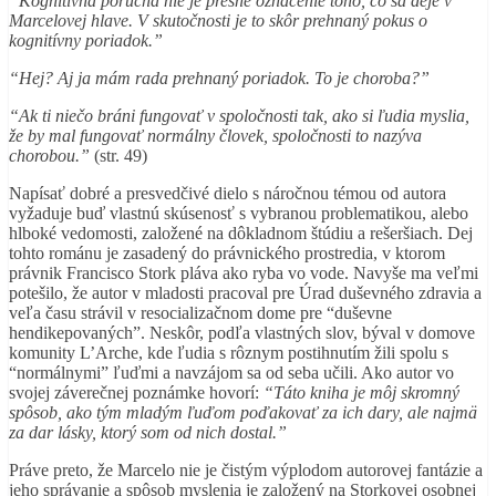
“Kognitívna porucha nie je presné označenie toho, čo sa deje v
Marcelovej hlave. V skutočnosti je to skôr prehnaný pokus o
kognitívny poriadok.”
“Hej? Aj ja mám rada prehnaný poriadok. To je choroba?”
“Ak ti niečo bráni fungovať v spoločnosti tak, ako si ľudia myslia,
že by mal fungovať normálny človek, spoločnosti to nazýva
chorobou.”
(str. 49)
Napísať dobré a presvedčivé dielo s náročnou témou od autora
vyžaduje buď vlastnú skúsenosť s vybranou problematikou, alebo
hlboké vedomosti, založené na dôkladnom štúdiu a rešeršiach. Dej
tohto románu je zasadený do právnického prostredia, v ktorom
právnik Francisco Stork pláva ako ryba vo vode. Navyše ma veľmi
potešilo, že autor v mladosti pracoval pre Úrad duševného zdravia a
veľa času strávil v resocializačnom dome pre “duševne
hendikepovaných”. Neskôr, podľa vlastných slov, býval v domove
komunity L’Arche, kde ľudia s rôznym postihnutím žili spolu s
“normálnymi” ľuďmi a navzájom sa od seba učili. Ako autor vo
svojej záverečnej poznámke hovorí:
“Táto kniha je môj skromný
spôsob, ako tým mladým ľuďom poďakovať za ich dary, ale najmä
za dar lásky, ktorý som od nich dostal.”
Práve preto, že Marcelo nie je čistým výplodom autorovej fantázie a
jeho správanie a spôsob myslenia je založený na Storkovej osobnej