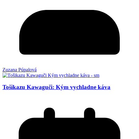
Zuzana Púpalová
Tošikazu Kawaguči: Kým vychladne káva