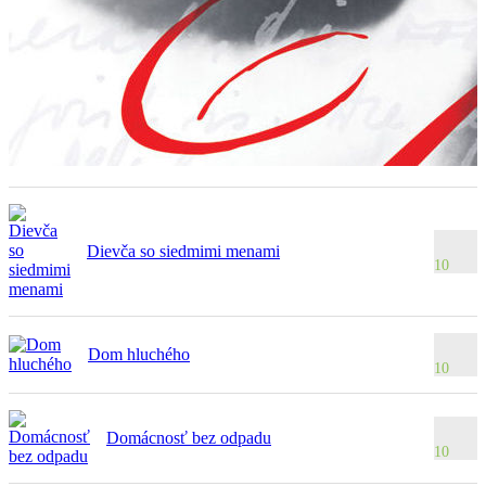
Dievča so siedmimi menami
10
Dom hluchého
10
Domácnosť bez odpadu
10