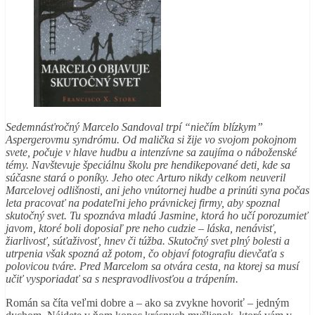
Sedemnásťročný Marcelo Sandoval trpí “niečím blízkym”
Aspergerovmu syndrómu. Od malička si žije vo svojom pokojnom
svete, počuje v hlave hudbu a intenzívne sa zaujíma o náboženské
témy. Navštevuje špeciálnu školu pre hendikepované deti, kde sa
súčasne stará o poníky. Jeho otec Arturo nikdy celkom neuveril
Marcelovej odlišnosti, ani jeho vnútornej hudbe a prinúti syna počas
leta pracovať na podateľni jeho právnickej firmy, aby spoznal
skutočný svet. Tu spoznáva mladú Jasmine, ktorá ho učí porozumieť
javom, ktoré boli doposiaľ pre neho cudzie – láska, nenávisť,
žiarlivosť, súťaživosť, hnev či túžba. Skutočný svet plný bolesti a
utrpenia však spozná až potom, čo objaví fotografiu dievčaťa s
polovicou tváre. Pred Marcelom sa otvára cesta, na ktorej sa musí
učiť vysporiadať sa s nespravodlivosťou a trápením.
Román sa číta veľmi dobre a – ako sa zvykne hovoriť – jedným