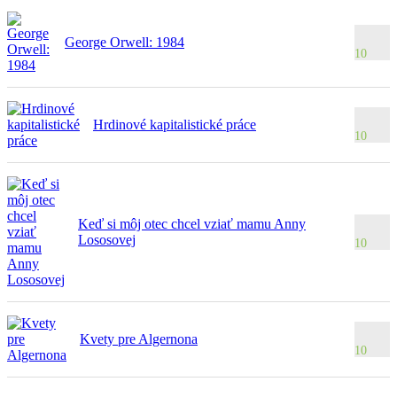
George Orwell: 1984
10
Hrdinové kapitalistické práce
10
Keď si môj otec chcel vziať mamu Anny
Lososovej
10
Kvety pre Algernona
10