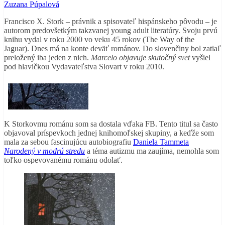
Zuzana Púpalová
Francisco X. Stork – právnik a spisovateľ hispánskeho pôvodu – je
autorom predovšetkým takzvanej young adult literatúry. Svoju prvú
knihu vydal v roku 2000 vo veku 45 rokov (The Way of the
Jaguar). Dnes má na konte deväť románov. Do slovenčiny bol zatiaľ
preložený iba jeden z nich.
Marcelo objavuje skutočný svet
vyšiel
pod hlavičkou Vydavateľstva Slovart v roku 2010.
K Storkovmu románu som sa dostala vďaka FB. Tento titul sa často
objavoval príspevkoch jednej knihomoľskej skupiny, a keďže som
mala za sebou fascinujúcu autobiografiu
Daniela Tammeta
Narodený v modrú stredu
a téma autizmu ma zaujíma, nemohla som
toľko ospevovanému románu odolať.