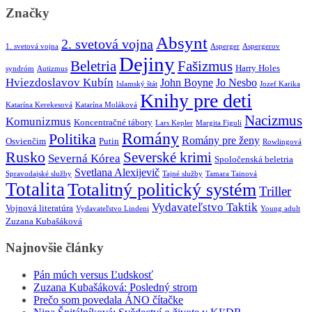
Značky
Absynt
2. svetová vojna
1. svetová vojna
Asperger
Aspergerov
Dejiny
Beletria
Fašizmus
Harry Holes
syndróm
Autizmus
Hviezdoslavov Kubín
John Boyne
Jo Nesbo
Islamský štát
Jozef Karika
Knihy pre deti
Katarína Kerekesová
Katarína Moláková
Nacizmus
Komunizmus
Koncentračné tábory
Lars Kepler
Margita Figuli
Romány
Politika
Romány pre ženy
Osvienčim
Putin
Rowlingová
Rusko
Severské krimi
Severná Kórea
Spoločenská beletria
Svetlana Alexijevič
Spravodajské služby
Tajné služby
Tamara Tainová
Totalita
Totalitný politický systém
Triller
Vydavateľstvo Taktik
Vojnová literatúra
Vydavateľstvo Lindeni
Young adult
Zuzana Kubašáková
Najnovšie články
Pán múch versus Ľudskosť
Zuzana Kubašáková: Posledný strom
Prečo som povedala ÁNO čítačke