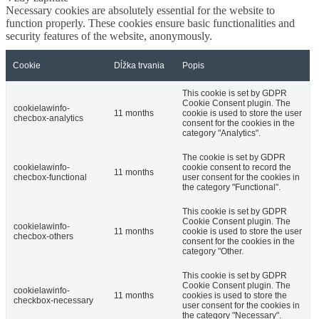
Necessary cookies are absolutely essential for the website to
function properly. These cookies ensure basic functionalities and
security features of the website, anonymously.
Cookie
Dĺžka trvania
Popis
This cookie is set by GDPR
Cookie Consent plugin. The
cookielawinfo-
11 months
cookie is used to store the user
checbox-analytics
consent for the cookies in the
category "Analytics".
The cookie is set by GDPR
cookielawinfo-
cookie consent to record the
11 months
checbox-functional
user consent for the cookies in
the category "Functional".
This cookie is set by GDPR
Cookie Consent plugin. The
cookielawinfo-
11 months
cookie is used to store the user
checbox-others
consent for the cookies in the
category "Other.
This cookie is set by GDPR
Cookie Consent plugin. The
cookielawinfo-
11 months
cookies is used to store the
checkbox-necessary
user consent for the cookies in
the category "Necessary".