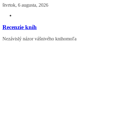
Skip
štvrtok, 6 augusta, 2026
to
content
Recenzie kníh
Nezávislý názor vášnivého knihomoľa