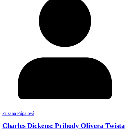
Zuzana Púpalová
Charles Dickens: Príhody Olivera Twista