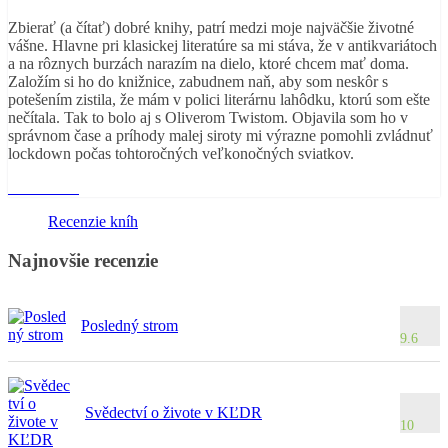
Zbierať (a čítať) dobré knihy, patrí medzi moje najväčšie životné
vášne. Hlavne pri klasickej literatúre sa mi stáva, že v antikvariátoch
a na rôznych burzách narazím na dielo, ktoré chcem mať doma.
Založím si ho do knižnice, zabudnem naň, aby som neskôr s
potešením zistila, že mám v polici literárnu lahôdku, ktorú som ešte
nečítala. Tak to bolo aj s Oliverom Twistom. Objavila som ho v
správnom čase a príhody malej siroty mi výrazne pomohli zvládnuť
lockdown počas tohtoročných veľkonočných sviatkov.
Read More
Recenzie kníh
Najnovšie recenzie
Posledný strom
9.6
Svědectví o živote v KĽDR
10