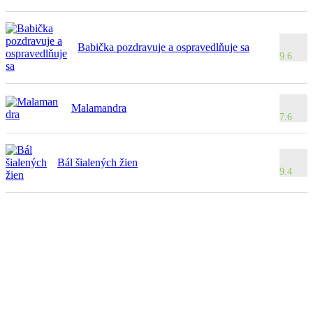
Babička pozdravuje a ospravedlňuje sa
9.6
Malamandra
7.6
Bál šialených žien
9.4