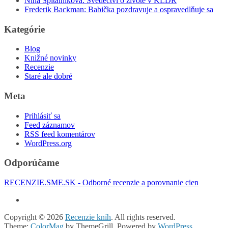
Nina Špitálníková: Svědectví o živote v KĽDR
Frederik Backman: Babička pozdravuje a ospravedlňuje sa
Kategórie
Blog
Knižné novinky
Recenzie
Staré ale dobré
Meta
Prihlásiť sa
Feed záznamov
RSS feed komentárov
WordPress.org
Odporúčame
RECENZIE.SME.SK - Odborné recenzie a porovnanie cien
Copyright © 2026
Recenzie kníh
. All rights reserved.
Theme:
ColorMag
by ThemeGrill. Powered by
WordPress
.