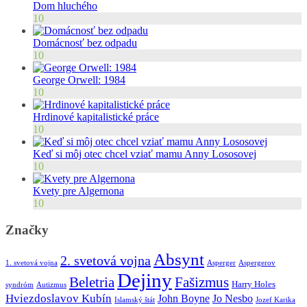
Dom hluchého
10
Domácnosť bez odpadu
10
George Orwell: 1984
10
Hrdinové kapitalistické práce
10
Keď si môj otec chcel vziať mamu Anny Lososovej
10
Kvety pre Algernona
10
Značky
Absynt
2. svetová vojna
1. svetová vojna
Asperger
Aspergerov
Dejiny
Beletria
Fašizmus
Harry Holes
syndróm
Autizmus
Hviezdoslavov Kubín
John Boyne
Jo Nesbo
Islamský štát
Jozef Karika