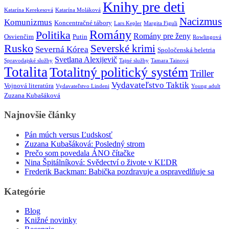
Knihy pre deti
Katarína Kerekesová
Katarína Moláková
Nacizmus
Komunizmus
Koncentračné tábory
Lars Kepler
Margita Figuli
Romány
Politika
Romány pre ženy
Osvienčim
Putin
Rowlingová
Rusko
Severské krimi
Severná Kórea
Spoločenská beletria
Svetlana Alexijevič
Spravodajské služby
Tajné služby
Tamara Tainová
Totalita
Totalitný politický systém
Triller
Vydavateľstvo Taktik
Vojnová literatúra
Vydavateľstvo Lindeni
Young adult
Zuzana Kubašáková
Najnovšie články
Pán múch versus Ľudskosť
Zuzana Kubašáková: Posledný strom
Prečo som povedala ÁNO čítačke
Nina Špitálníková: Svědectví o živote v KĽDR
Frederik Backman: Babička pozdravuje a ospravedlňuje sa
Kategórie
Blog
Knižné novinky