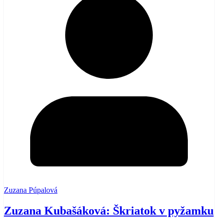
Zuzana Púpalová
Zuzana Kubašáková: Škriatok v pyžamku