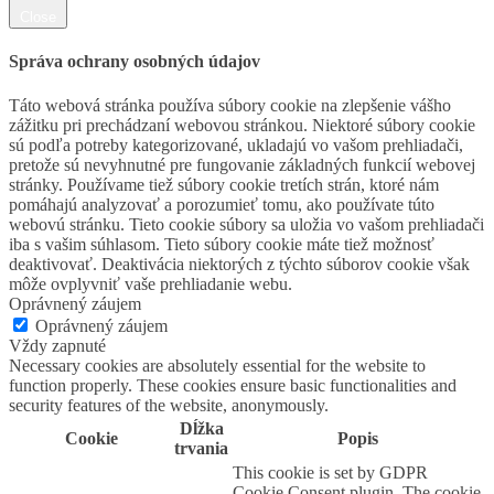
Close
Správa ochrany osobných údajov
Táto webová stránka používa súbory cookie na zlepšenie vášho
zážitku pri prechádzaní webovou stránkou. Niektoré súbory cookie
sú podľa potreby kategorizované, ukladajú vo vašom prehliadači,
pretože sú nevyhnutné pre fungovanie základných funkcií webovej
stránky. Používame tiež súbory cookie tretích strán, ktoré nám
pomáhajú analyzovať a porozumieť tomu, ako používate túto
webovú stránku. Tieto cookie súbory sa uložia vo vašom prehliadači
iba s vašim súhlasom. Tieto súbory cookie máte tiež možnosť
deaktivovať. Deaktivácia niektorých z týchto súborov cookie však
môže ovplyvniť vaše prehliadanie webu.
Oprávnený záujem
Oprávnený záujem
Vždy zapnuté
Necessary cookies are absolutely essential for the website to
function properly. These cookies ensure basic functionalities and
security features of the website, anonymously.
Dĺžka
Cookie
Popis
trvania
This cookie is set by GDPR
Cookie Consent plugin. The cookie