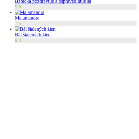
Babička pozdravuje a ospravedlňuje sa
9.6
Malamandra
7.6
Bál šialených žien
9.4