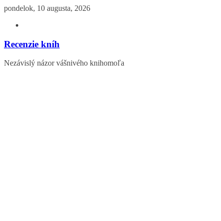
Skip
pondelok, 10 augusta, 2026
to
content
Recenzie kníh
Nezávislý názor vášnivého knihomoľa