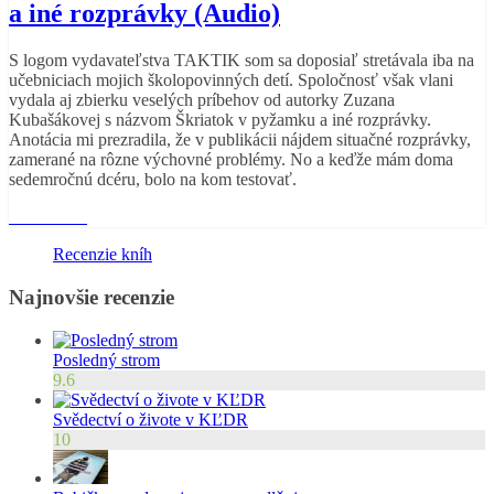
a iné rozprávky (Audio)
S logom vydavateľstva TAKTIK som sa doposiaľ stretávala iba na
učebniciach mojich školopovinných detí. Spoločnosť však vlani
vydala aj zbierku veselých príbehov od autorky Zuzana
Kubašákovej s názvom Škriatok v pyžamku a iné rozprávky.
Anotácia mi prezradila, že v publikácii nájdem situačné rozprávky,
zamerané na rôzne výchovné problémy. No a keďže mám doma
sedemročnú dcéru, bolo na kom testovať.
Read More
Recenzie kníh
Najnovšie recenzie
Posledný strom
9.6
Svědectví o živote v KĽDR
10