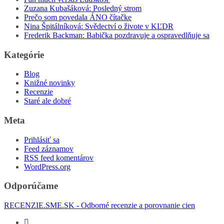
Zuzana Kubašáková: Posledný strom
Prečo som povedala ÁNO čítačke
Nina Špitálníková: Svědectví o živote v KĽDR
Frederik Backman: Babička pozdravuje a ospravedlňuje sa
Kategórie
Blog
Knižné novinky
Recenzie
Staré ale dobré
Meta
Prihlásiť sa
Feed záznamov
RSS feed komentárov
WordPress.org
Odporúčame
RECENZIE.SME.SK - Odborné recenzie a porovnanie cien