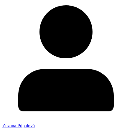
Zuzana Púpalová