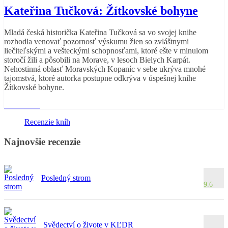
Kateřina Tučková: Žítkovské bohyne
Mladá česká historička Kateřina Tučková sa vo svojej knihe
rozhodla venovať pozornosť výskumu žien so zvláštnymi
liečiteľskými a vešteckými schopnosťami, ktoré ešte v minulom
storočí žili a pôsobili na Morave, v lesoch Bielych Karpát.
Nehostinná oblasť Moravských Kopaníc v sebe ukrýva mnohé
tajomstvá, ktoré autorka postupne odkrýva v úspešnej knihe
Žítkovské bohyne.
Read More
Recenzie kníh
Najnovšie recenzie
Posledný strom
9.6
Svědectví o živote v KĽDR