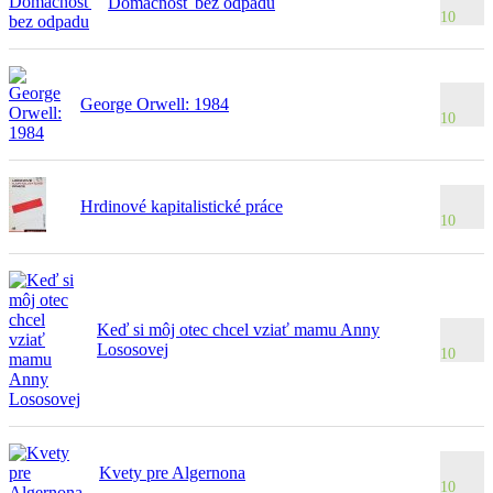
Domácnosť bez odpadu
10
George Orwell: 1984
10
Hrdinové kapitalistické práce
10
Keď si môj otec chcel vziať mamu Anny
Lososovej
10
Kvety pre Algernona
10