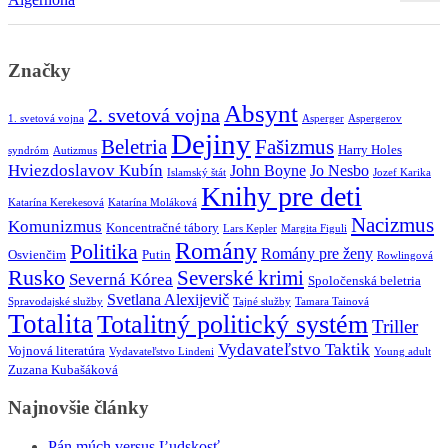
Značky
Absynt
2. svetová vojna
1. svetová vojna
Asperger
Aspergerov
Dejiny
Beletria
Fašizmus
Harry Holes
syndróm
Autizmus
Hviezdoslavov Kubín
John Boyne
Jo Nesbo
Islamský štát
Jozef Karika
Knihy pre deti
Katarína Kerekesová
Katarína Moláková
Nacizmus
Komunizmus
Koncentračné tábory
Lars Kepler
Margita Figuli
Romány
Politika
Romány pre ženy
Osvienčim
Putin
Rowlingová
Rusko
Severské krimi
Severná Kórea
Spoločenská beletria
Svetlana Alexijevič
Spravodajské služby
Tajné služby
Tamara Tainová
Totalita
Totalitný politický systém
Triller
Vydavateľstvo Taktik
Vojnová literatúra
Vydavateľstvo Lindeni
Young adult
Zuzana Kubašáková
Najnovšie články
Pán múch versus Ľudskosť