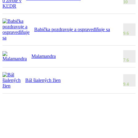
10
Babička pozdravuje a ospravedlňuje sa
9.6
Malamandra
7.6
Bál šialených žien
9.4