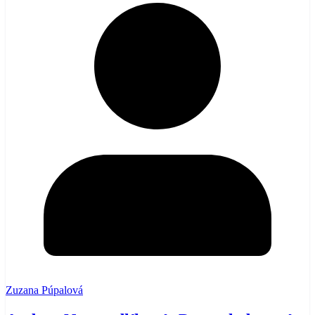
Zuzana Púpalová