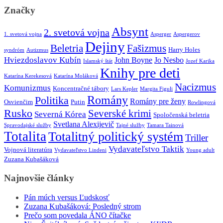
Značky
Absynt
2. svetová vojna
1. svetová vojna
Asperger
Aspergerov
Dejiny
Beletria
Fašizmus
Harry Holes
syndróm
Autizmus
Hviezdoslavov Kubín
John Boyne
Jo Nesbo
Islamský štát
Jozef Karika
Knihy pre deti
Katarína Kerekesová
Katarína Moláková
Nacizmus
Komunizmus
Koncentračné tábory
Lars Kepler
Margita Figuli
Romány
Politika
Romány pre ženy
Osvienčim
Putin
Rowlingová
Rusko
Severské krimi
Severná Kórea
Spoločenská beletria
Svetlana Alexijevič
Spravodajské služby
Tajné služby
Tamara Tainová
Totalita
Totalitný politický systém
Triller
Vydavateľstvo Taktik
Vojnová literatúra
Vydavateľstvo Lindeni
Young adult
Zuzana Kubašáková
Najnovšie články
Pán múch versus Ľudskosť
Zuzana Kubašáková: Posledný strom
Prečo som povedala ÁNO čítačke