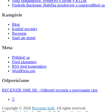
Nina Špitálníková: Svědectví o živote v KĽDR
Frederik Backman: Babička pozdravuje a ospravedlňuje sa
Kategórie
Blog
Knižné novinky
Recenzie
Staré ale dobré
Meta
Prihlásiť sa
Feed záznamov
RSS feed komentárov
WordPress.org
Odporúčame
RECENZIE.SME.SK - Odborné recenzie a porovnanie cien
Copyright © 2026
Recenzie kníh
. All rights reserved.