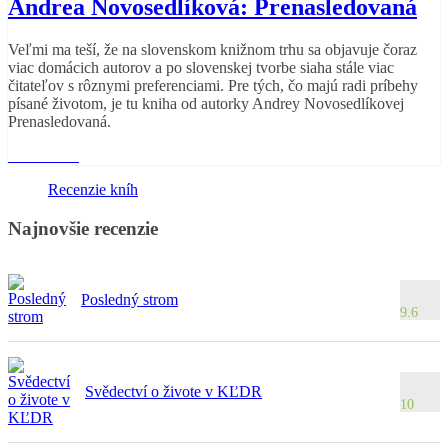
Andrea Novosedlíková: Prenasledovaná
Veľmi ma teší, že na slovenskom knižnom trhu sa objavuje čoraz
viac domácich autorov a po slovenskej tvorbe siaha stále viac
čitateľov s rôznymi preferenciami. Pre tých, čo majú radi príbehy
písané životom, je tu kniha od autorky Andrey Novosedlíkovej
Prenasledovaná.
Read More
Recenzie kníh
Najnovšie recenzie
Posledný strom
9.6
Svědectví o živote v KĽDR
10