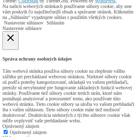
Theme:
ColorMag
by ThemeGrill. Powered by
WordPress
.
Na našich webových stránkach používame súbory cookie, aby sme
vám poskytli čo najužitočnejší obsah a správanie stránok. Kliknutím
na „Súhlasím“ vyjadrujete súhlas s použitím všetkých cookies.
Nastavenie súhlasov
Súhlasím
Nastavenie súhlasov
Close
Správa ochrany osobných údajov
Táto webová stránka používa súbory cookie na zlepšenie vášho
zážitku pri prechádzaní webovou stránkou. Niektoré súbory cookie
sú podľa potreby kategorizované, ukladajú vo vašom prehliadači,
pretože sú nevyhnutné pre fungovanie základných funkcií webovej
stránky. Používame tiež súbory cookie tretích strán, ktoré nám
pomáhajú analyzovať a porozumieť tomu, ako používate túto
webovú stránku. Tieto cookie súbory sa uložia vo vašom prehliadači
iba s vašim súhlasom. Tieto súbory cookie máte tiež možnosť
deaktivovať. Deaktivácia niektorých z týchto súborov cookie však
môže ovplyvniť vaše prehliadanie webu.
Oprávnený záujem
Oprávnený záujem