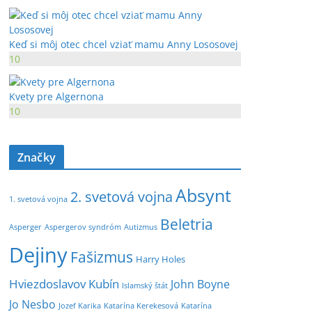
Keď si môj otec chcel vziať mamu Anny Lososovej
10
Kvety pre Algernona
10
Značky
Absynt
2. svetová vojna
1. svetová vojna
Beletria
Asperger
Aspergerov syndróm
Autizmus
Dejiny
Fašizmus
Harry Holes
Hviezdoslavov Kubín
John Boyne
Islamský štát
Jo Nesbo
Jozef Karika
Katarína Kerekesová
Katarína