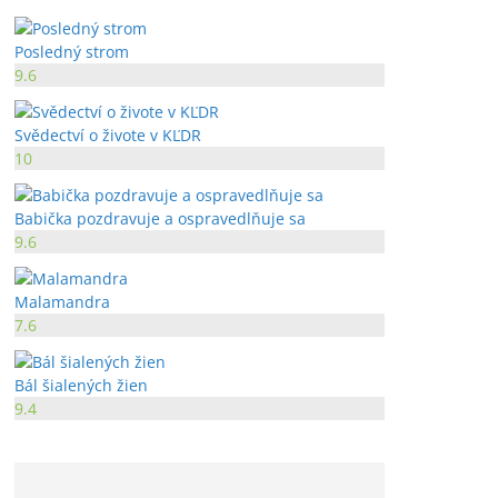
Posledný strom
9.6
Svědectví o živote v KĽDR
10
Babička pozdravuje a ospravedlňuje sa
9.6
Malamandra
7.6
Bál šialených žien
9.4