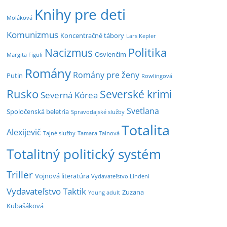
Knihy pre deti
Moláková
Komunizmus
Koncentračné tábory
Lars Kepler
Politika
Nacizmus
Osvienčim
Margita Figuli
Romány
Romány pre ženy
Putin
Rowlingová
Rusko
Severské krimi
Severná Kórea
Svetlana
Spoločenská beletria
Spravodajské služby
Totalita
Alexijevič
Tajné služby
Tamara Tainová
Totalitný politický systém
Triller
Vojnová literatúra
Vydavateľstvo Lindeni
Vydavateľstvo Taktik
Zuzana
Young adult
Kubašáková