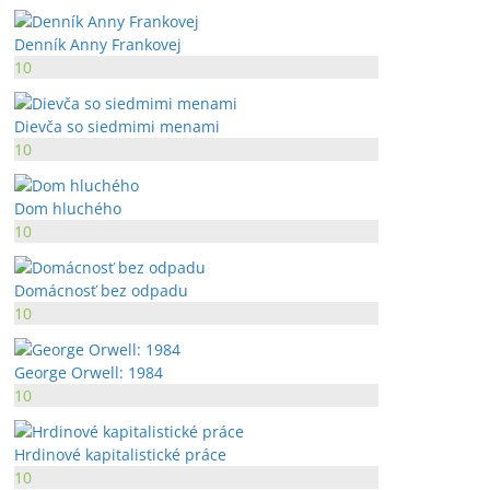
Denník Anny Frankovej
10
Dievča so siedmimi menami
10
Dom hluchého
10
Domácnosť bez odpadu
10
George Orwell: 1984
10
Hrdinové kapitalistické práce
10