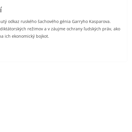
í
hrnutý odkaz ruského šachového génia Garryho Kasparova.
diktátorských režimov a v záujme ochrany ľudských práv, ako
 na ich ekonomický bojkot.