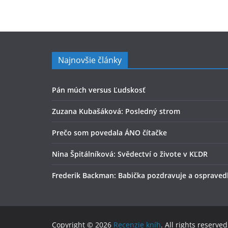
Najnovšie články
Pán múch versus Ľudskosť
Zuzana Kubašáková: Posledný strom
Prečo som povedala ÁNO čítačke
Nina Špitálníková: Svědectví o živote v KĽDR
Frederik Backman: Babička pozdravuje a ospraved
Copyright © 2026
Recenzie kníh
. All rights reserved