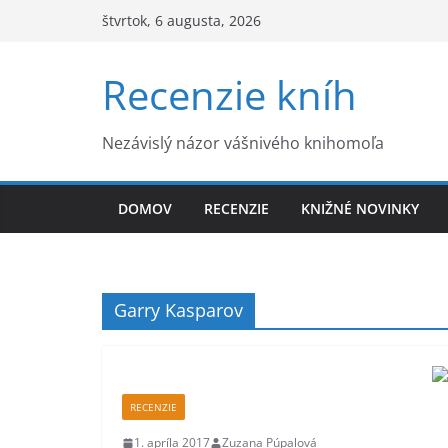
Skip
štvrtok, 6 augusta, 2026
to
content
Recenzie kníh
Nezávislý názor vášnivého knihomoľa
DOMOV
RECENZIE
KNIŽNÉ NOVINKY
Garry Kasparov
RECENZIE
1. apríla 2017
Zuzana Púpalová