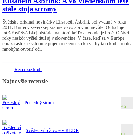
Elisabeth Åsbrink: A vo Viedenskom lese
stále stoja stromy
Švédsky originál novinárky Elisabeth Åsbrink bol vydaný v roku
2011. Kniha v severskej krajine vyvolala vlnu nevôle. Odhaľuje
totiž časť švédskej histórie, na ktorú kráľovstvo nie je hrdé. O štyri
roky neskôr vyšiel titul aj v slovenčine. V čase, keď sa v Európe
čoraz častejšie skloňuje pojem utečenecká kríza, by táto kniha mohla
mnohým otvoriť oči.
Read More
Recenzie kníh
Najnovšie recenzie
Posledný strom
9.6
Svědectví o živote v KĽDR
10