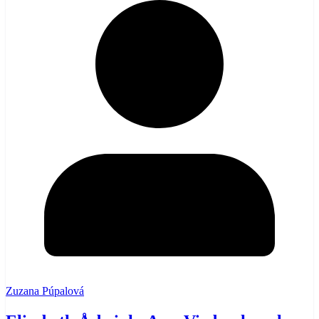
Zuzana Púpalová