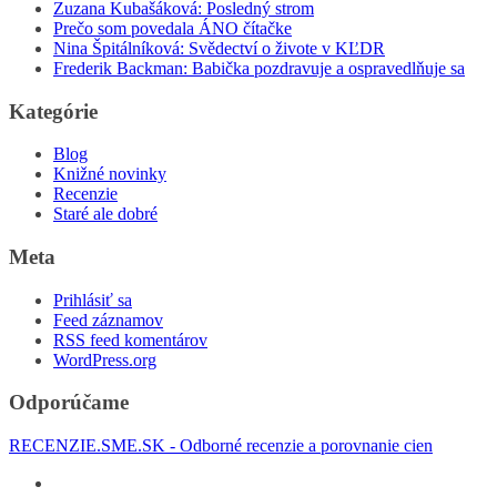
Zuzana Kubašáková: Posledný strom
Prečo som povedala ÁNO čítačke
Nina Špitálníková: Svědectví o živote v KĽDR
Frederik Backman: Babička pozdravuje a ospravedlňuje sa
Kategórie
Blog
Knižné novinky
Recenzie
Staré ale dobré
Meta
Prihlásiť sa
Feed záznamov
RSS feed komentárov
WordPress.org
Odporúčame
RECENZIE.SME.SK - Odborné recenzie a porovnanie cien