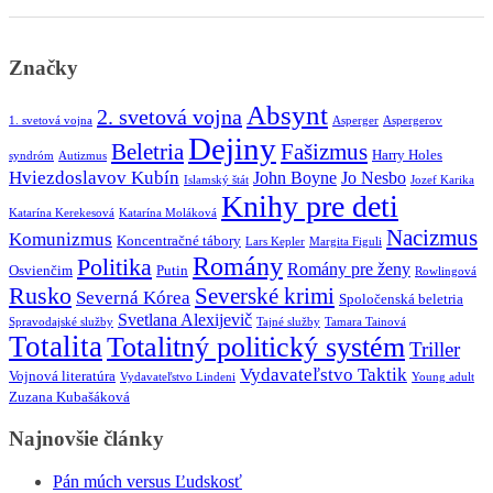
Značky
Absynt
2. svetová vojna
1. svetová vojna
Asperger
Aspergerov
Dejiny
Beletria
Fašizmus
Harry Holes
syndróm
Autizmus
Hviezdoslavov Kubín
John Boyne
Jo Nesbo
Islamský štát
Jozef Karika
Knihy pre deti
Katarína Kerekesová
Katarína Moláková
Nacizmus
Komunizmus
Koncentračné tábory
Lars Kepler
Margita Figuli
Romány
Politika
Romány pre ženy
Osvienčim
Putin
Rowlingová
Rusko
Severské krimi
Severná Kórea
Spoločenská beletria
Svetlana Alexijevič
Spravodajské služby
Tajné služby
Tamara Tainová
Totalita
Totalitný politický systém
Triller
Vydavateľstvo Taktik
Vojnová literatúra
Vydavateľstvo Lindeni
Young adult
Zuzana Kubašáková
Najnovšie články
Pán múch versus Ľudskosť