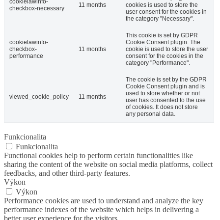
cookielawinfo-
11 months
cookies is used to store the
checkbox-necessary
user consent for the cookies in
the category "Necessary".
This cookie is set by GDPR
cookielawinfo-
Cookie Consent plugin. The
checkbox-
11 months
cookie is used to store the user
performance
consent for the cookies in the
category "Performance".
The cookie is set by the GDPR
Cookie Consent plugin and is
used to store whether or not
viewed_cookie_policy
11 months
user has consented to the use
of cookies. It does not store
any personal data.
Funkcionalita
Funkcionalita
Functional cookies help to perform certain functionalities like
sharing the content of the website on social media platforms, collect
feedbacks, and other third-party features.
Výkon
Výkon
Performance cookies are used to understand and analyze the key
performance indexes of the website which helps in delivering a
better user experience for the visitors.