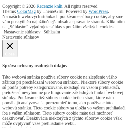
Copyright © 2026
Recenzie kníh
. All rights reserved.
Theme:
ColorMag
by ThemeGrill. Powered by
WordPress
.
Na našich webových stránkach používame súbory cookie, aby sme
vám poskytli čo najužitočnejší obsah a správanie stránok. Kliknutím
na „Súhlasím“ vyjadrujete súhlas s použitím všetkých cookies.
Nastavenie súhlasov
Súhlasím
Nastavenie súhlasov
Close
Správa ochrany osobných údajov
Táto webová stránka používa súbory cookie na zlepšenie vášho
zážitku pri prechádzaní webovou stránkou. Niektoré súbory cookie
sú podľa potreby kategorizované, ukladajú vo vašom prehliadači,
pretože sú nevyhnutné pre fungovanie základných funkcií webovej
stránky. Používame tiež súbory cookie tretích strán, ktoré nám
pomáhajú analyzovať a porozumieť tomu, ako používate túto
webovú stránku. Tieto cookie súbory sa uložia vo vašom prehliadači
iba s vašim súhlasom. Tieto súbory cookie máte tiež možnosť
deaktivovať. Deaktivácia niektorých z týchto súborov cookie však
môže ovplyvniť vaše prehliadanie webu.