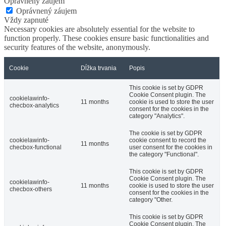
Oprávnený záujem
Oprávnený záujem
Vždy zapnuté
Necessary cookies are absolutely essential for the website to
function properly. These cookies ensure basic functionalities and
security features of the website, anonymously.
Cookie
Dĺžka trvania
Popis
This cookie is set by GDPR
Cookie Consent plugin. The
cookielawinfo-
11 months
cookie is used to store the user
checbox-analytics
consent for the cookies in the
category "Analytics".
The cookie is set by GDPR
cookielawinfo-
cookie consent to record the
11 months
checbox-functional
user consent for the cookies in
the category "Functional".
This cookie is set by GDPR
Cookie Consent plugin. The
cookielawinfo-
11 months
cookie is used to store the user
checbox-others
consent for the cookies in the
category "Other.
This cookie is set by GDPR
Cookie Consent plugin. The