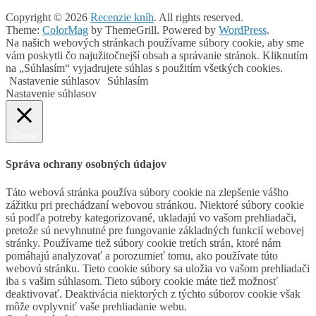
Copyright © 2026
Recenzie kníh
. All rights reserved.
Theme:
ColorMag
by ThemeGrill. Powered by
WordPress
.
Na našich webových stránkach používame súbory cookie, aby sme
vám poskytli čo najužitočnejší obsah a správanie stránok. Kliknutím
na „Súhlasím“ vyjadrujete súhlas s použitím všetkých cookies.
Nastavenie súhlasov
Súhlasím
Nastavenie súhlasov
Close
Správa ochrany osobných údajov
Táto webová stránka používa súbory cookie na zlepšenie vášho
zážitku pri prechádzaní webovou stránkou. Niektoré súbory cookie
sú podľa potreby kategorizované, ukladajú vo vašom prehliadači,
pretože sú nevyhnutné pre fungovanie základných funkcií webovej
stránky. Používame tiež súbory cookie tretích strán, ktoré nám
pomáhajú analyzovať a porozumieť tomu, ako používate túto
webovú stránku. Tieto cookie súbory sa uložia vo vašom prehliadači
iba s vašim súhlasom. Tieto súbory cookie máte tiež možnosť
deaktivovať. Deaktivácia niektorých z týchto súborov cookie však
môže ovplyvniť vaše prehliadanie webu.