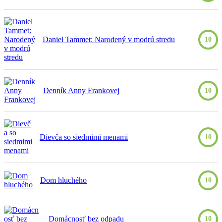
Daniel Tammet: Narodený v modrú stredu
10
Denník Anny Frankovej
10
Dievča so siedmimi menami
10
Dom hluchého
10
Domácnosť bez odpadu
10