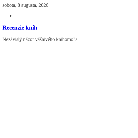
Skip
sobota, 8 augusta, 2026
to
content
Recenzie kníh
Nezávislý názor vášnivého knihomoľa