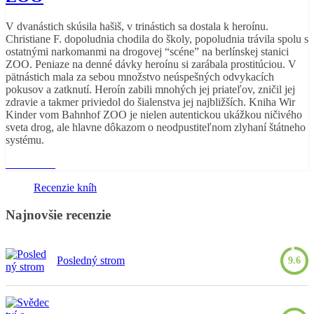
V dvanástich skúsila hašiš, v trinástich sa dostala k heroínu.
Christiane F. dopoludnia chodila do školy, popoludnia trávila spolu s
ostatnými narkomanmi na drogovej “scéne” na berlínskej stanici
ZOO. Peniaze na denné dávky heroínu si zarábala prostitúciou. V
pätnástich mala za sebou množstvo neúspešných odvykacích
pokusov a zatknutí. Heroín zabili mnohých jej priateľov, zničil jej
zdravie a takmer priviedol do šialenstva jej najbližších. Kniha Wir
Kinder vom Bahnhof ZOO je nielen autentickou ukážkou ničivého
sveta drog, ale hlavne dôkazom o neodpustiteľnom zlyhaní štátneho
systému.
Read More
Recenzie kníh
Najnovšie recenzie
Posledný strom
9.6