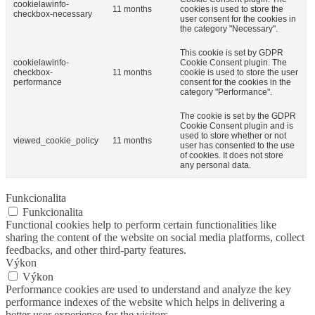
cookielawinfo-
11 months
cookies is used to store the
checkbox-necessary
user consent for the cookies in
the category "Necessary".
This cookie is set by GDPR
cookielawinfo-
Cookie Consent plugin. The
checkbox-
11 months
cookie is used to store the user
performance
consent for the cookies in the
category "Performance".
The cookie is set by the GDPR
Cookie Consent plugin and is
used to store whether or not
viewed_cookie_policy
11 months
user has consented to the use
of cookies. It does not store
any personal data.
Funkcionalita
Funkcionalita
Functional cookies help to perform certain functionalities like
sharing the content of the website on social media platforms, collect
feedbacks, and other third-party features.
Výkon
Výkon
Performance cookies are used to understand and analyze the key
performance indexes of the website which helps in delivering a
better user experience for the visitors.