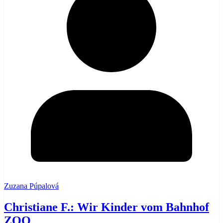
Zuzana Púpalová
Christiane F.: Wir Kinder vom Bahnhof
ZOO