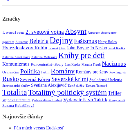
Značky
Absynt
2. svetová vojna
1. svetová vojna
Asperger
Aspergerov
Dejiny
Beletria
Fašizmus
Harry Holes
syndróm
Autizmus
Hviezdoslavov Kubín
John Boyne
Jo Nesbo
Islamský štát
Jozef Karika
Knihy pre deti
Katarína Kerekesová
Katarína Moláková
Nacizmus
Komunizmus
Koncentračné tábory
Lars Kepler
Margita Figuli
Romány
Politika
Romány pre ženy
Osvienčim
Putin
Rowlingová
Rusko
Severské krimi
Severná Kórea
Spoločenská beletria
Svetlana Alexijevič
Spravodajské služby
Tajné služby
Tamara Tainová
Totalita
Totalitný politický systém
Triller
Vydavateľstvo Taktik
Vojnová literatúra
Vydavateľstvo Lindeni
Young adult
Zuzana Kubašáková
Najnovšie články
Pán múch versus Ľudskosť