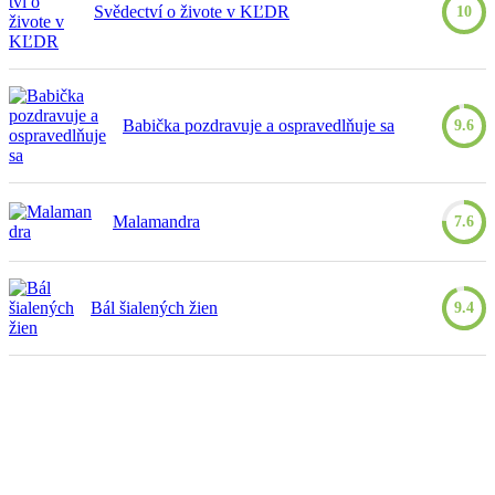
Svědectví o živote v KĽDR
10
Babička pozdravuje a ospravedlňuje sa
9.6
Malamandra
7.6
Bál šialených žien
9.4