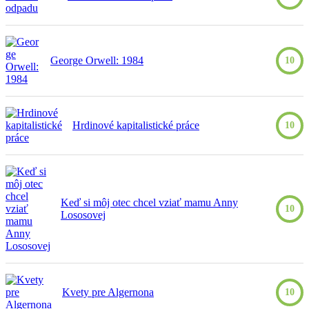
George Orwell: 1984
10
Hrdinové kapitalistické práce
10
Keď si môj otec chcel vziať mamu Anny
10
Lososovej
Kvety pre Algernona
10