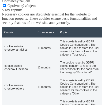
Oprávnený záujem
Oprávnený záujem
Vždy zapnuté
Necessary cookies are absolutely essential for the website to
function properly. These cookies ensure basic functionalities and
security features of the website, anonymously.
Cookie
Dĺžka trvania
Popis
This cookie is set by GDPR
Cookie Consent plugin. The
cookielawinfo-
11 months
cookie is used to store the user
checbox-analytics
consent for the cookies in the
category "Analytics".
The cookie is set by GDPR
cookielawinfo-
cookie consent to record the
11 months
checbox-functional
user consent for the cookies in
the category "Functional".
This cookie is set by GDPR
Cookie Consent plugin. The
cookielawinfo-
11 months
cookie is used to store the user
checbox-others
consent for the cookies in the
category "Other.
This cookie is set by GDPR
Cookie Consent plugin. The