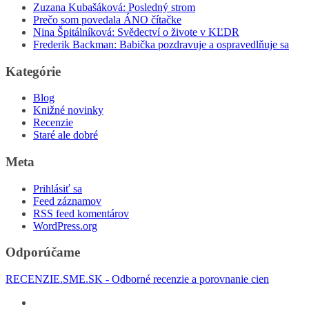
Zuzana Kubašáková: Posledný strom
Prečo som povedala ÁNO čítačke
Nina Špitálníková: Svědectví o živote v KĽDR
Frederik Backman: Babička pozdravuje a ospravedlňuje sa
Kategórie
Blog
Knižné novinky
Recenzie
Staré ale dobré
Meta
Prihlásiť sa
Feed záznamov
RSS feed komentárov
WordPress.org
Odporúčame
RECENZIE.SME.SK - Odborné recenzie a porovnanie cien